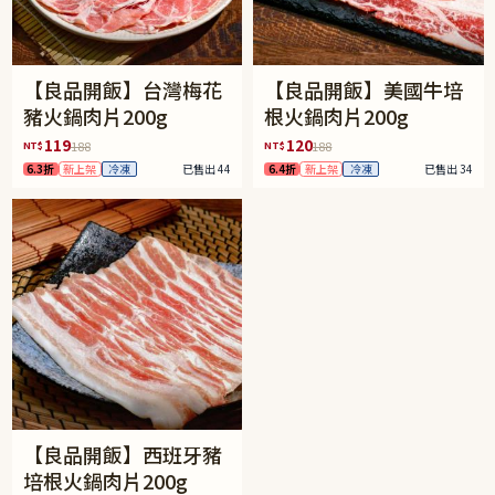
【良品開飯】台灣梅花
【良品開飯】美國牛培
豬火鍋肉片200g
根火鍋肉片200g
119
120
NT$
NT$
188
188
6.3折
新上架
冷凍
已售出 44
6.4折
新上架
冷凍
已售出 34
【良品開飯】西班牙豬
培根火鍋肉片200g