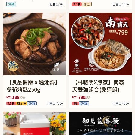
冷藏
已售出 26
8.3折
常溫
已售出 100+
【良品開飯 x 逸湘齋】
【林聰明X熊家】南霸
冬筍烤麩250g
天雙強組合(免運組)
188
799
NT$
NT$
220
888
8.5折
剩 5 件
冷凍
已售出 700+
9折
冷凍
已售出 400+