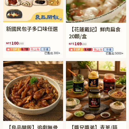
新國民包子多口味任選
【花蓮戴記】鮮肉扁食
20顆/盒
100
169
NT$
150
NT$
180
🔥 TOP 1
6.7折
新上架
冷凍
🔥 TOP 2
9.4折
新上架
冷凍
已售出 300+
已售出 5000+
【良品開飯】追劇無骨
【醬兄醬弟】青蔥/蒜