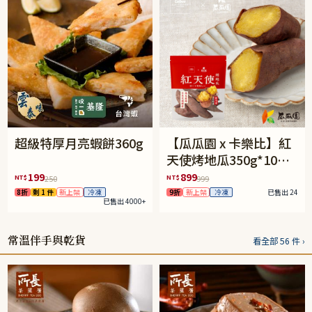
超級特厚月亮蝦餅360g
【瓜瓜園 x 卡樂比】紅
天使烤地瓜350g*10包
(免運組)
199
899
NT$
NT$
250
999
8折
剩 1 件
新上架
冷凍
9折
新上架
冷凍
已售出 24
已售出 4000+
常溫伴手與乾貨
看全部 56 件 ›