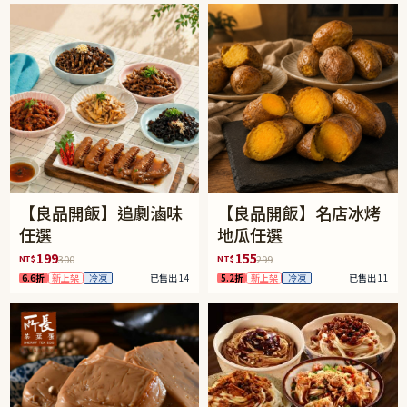
【良品開飯】追劇滷味
【良品開飯】名店冰烤
任選
地瓜任選
199
155
NT$
NT$
300
299
6.6折
新上架
冷凍
已售出 14
5.2折
新上架
冷凍
已售出 11