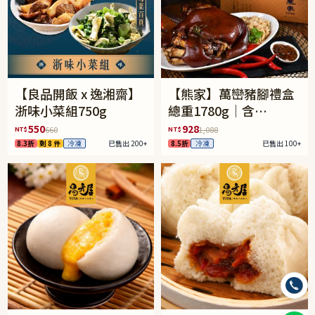
【良品開飯 x 逸湘齋】
【熊家】萬巒豬腳禮盒
浙味小菜組750g
總重1780g｜含
1340±5%豬腳含骨
550
928
NT$
NT$
660
1,088
+240g醬包+200g麵線
8.3折
剩 8 件
冷凍
已售出 200+
8.5折
冷凍
已售出 100+