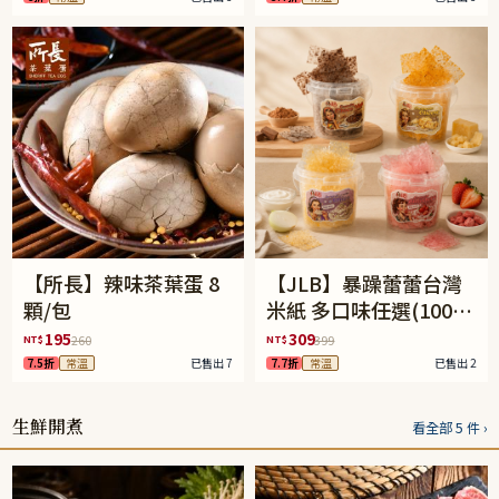
【所長】辣味茶葉蛋 8
【JLB】暴躁蕾蕾台灣
顆/包
米紙 多口味任選(100g/
罐)
195
309
NT$
NT$
260
399
7.5折
常溫
已售出 7
7.7折
常溫
已售出 2
生鮮開煮
看全部 5 件 ›