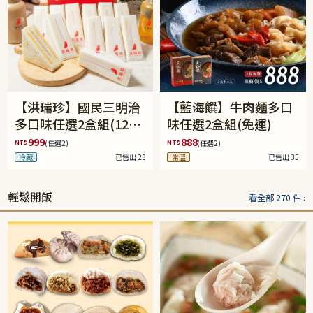
【洪瑞珍】國民三明治
【藍海饌】牛肉麵多口
多口味任選2盒組(12入/
味任選2盒組(免運)
盒)(免運)
999
888
NT$
NT$
(任選2)
(任選2)
冷藏
已售出 23
常溫
已售出 35
輕鬆開飯
看全部 270 件 ›