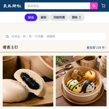
供應商均未採用問題油品，請安心購買食用
綜合
最新
月銷熱賣
價格 ↕
優惠主打
看全部 108 件 ›