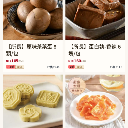
【所長】原味茶葉蛋 8
【所長】蛋白執-香辣 6
顆/包
塊/包
185
160
NT$
NT$
250
230
7.4折
常溫
已售出 34
7折
常溫
已售出 16