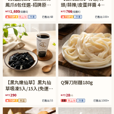
鳳爪6包任選-招牌原味/
頭/蒜辣/皮蛋拌醬 4件
濃濃蒜香/過癮麻辣(免
任選(免運組)
1,680
766
NT$
NT$
(任選6)
(任選4)
運組)
🔥 TOP 4
新上架
冷凍
已售出 68
🔥 TOP 6
冷凍
已售出 100+
【黑丸嫩仙草】黑丸仙
Q彈刀削麵180g
草吸凍5入/15入(免運)
(預購中8/14出貨)
290
28
NT$
NT$
35
🔥 TOP 7
常溫
已售出 55
8折
新上架
冷凍
已售出 1000+