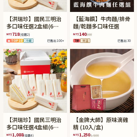
【洪瑞珍】國民三明治
【藍海饌】牛肉麵/排骨
多口味任選2盒組(6入/
麵/乾麵多口味任選
盒)(免運)
718
140
NT$
NT$
200
(任選2)
🔥 TOP 10
冷藏
已售出 100+
7折
常溫
已售出 30
【洪瑞珍】國民三明治
【金牌大師】原味滴雞
多口味任選4盒組(6入/
精 (10入/盒)
盒)(免運)
1,088
1,250
NT$
NT$
1,500
(任選4)