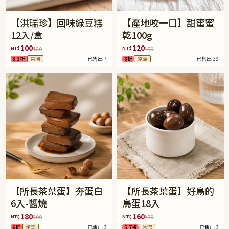
【洪瑞珍】回味綠豆糕
【產地咬一口】甜蜜蜜
12入/盒
乾100g
100
120
NT$
NT$
120
150
8.3折
常溫
已售出 7
8折
常溫
已售出 39
【所長茶葉蛋】夯蛋白
【所長茶葉蛋】好鳥的
6入-醬燒
鳥蛋18入
180
160
NT$
NT$
300
280
6折
常溫
已售出 3
5.7折
常溫
已售出 3