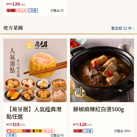
120
NT$
188
6.4折
新上架
冷凍
已售出 35
地方菜餚
看全部 22 件 ›
【易牙居】人氣經典港
藤椒麻辣紅白燙500g
點任選
315
125
NT$
NT$
400
200
🔥 TOP 9
7.9折
剩 7 件
新上架
6.3折
冷凍
已售出 300+
冷凍
已售出 45