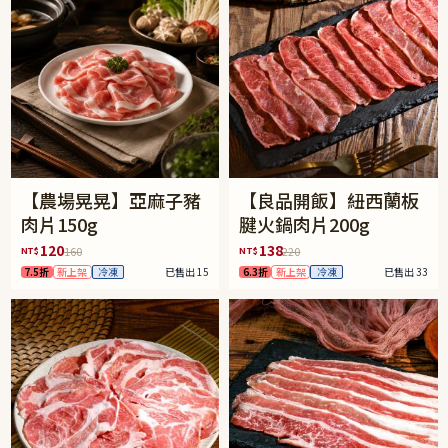
【農場晃晃】亞麻子豬
【良品開飯】紐西蘭板
肉片150g
腱火鍋肉片200g
120
138
NT$
NT$
160
220
7.5折
新上架
冷凍
已售出 15
6.3折
新上架
冷凍
已售出 33