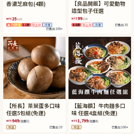
【良品開飯】可愛動物
香濃芝麻包(4顆)
造型包子任選
99
25
NT$
150
NT$
120
6.6折
新上架
冷凍
已售出 35
🔥 TOP 8
2.1折
新上架
冷凍
已售出 100+
【所長】茶葉蛋多口味
【藍海饌】牛肉麵多口
任選5包組(免運)
味 任選4盒組(免運)
949
1,799
NT$
NT$
(任選5)
(任選4)
常溫
已售出 33
常溫
已售出 100+