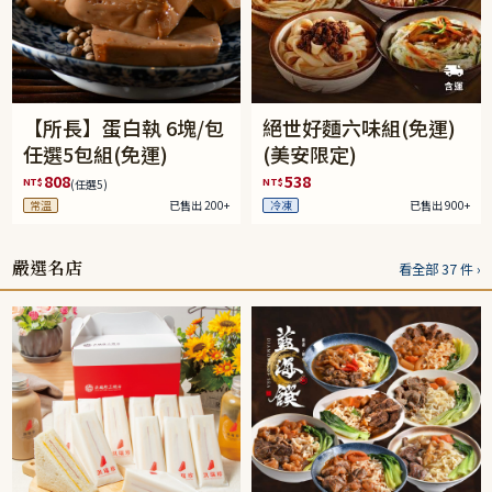
【所長】蛋白執 6塊/包
絕世好麵六味組(免運)
任選5包組(免運)
(美安限定)
808
538
NT$
NT$
(任選5)
常溫
已售出 200+
冷凍
已售出 900+
嚴選名店
看全部 37 件 ›