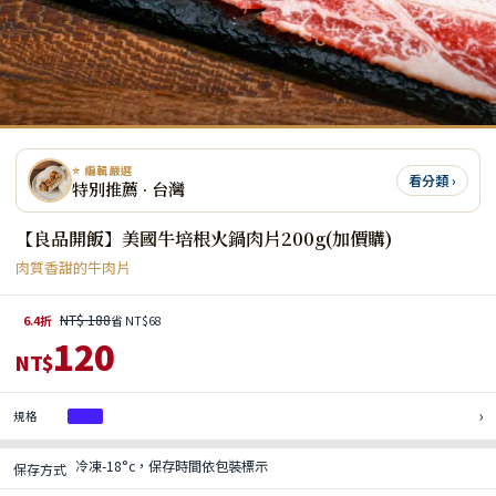
⭐ 編輯嚴選
看分類 ›
特別推薦 · 台灣
【良品開飯】美國牛培根火鍋肉片200g(加價購)
肉質香甜的牛肉片
NT$ 188
6.4折
省 NT$68
120
NT$
›
規格
1入
冷凍-18°c，保存時間依包裝標示
保存方式