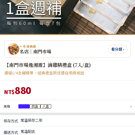
⭐ 市場精選
看分類 ›
名店｜南門市場
【南門市場逸湘齋】滴雞精禮盒 (7入/盒)
濃縮1/4全雞精華，經典禮盒款送禮自用兩相宜
880
NT$
›
規格
一盒
四盒
八盒
常溫保存二年
保存方式
常溫配送
運送方式