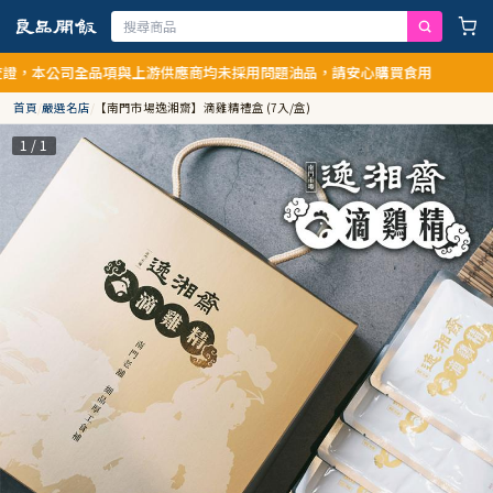
，本公司全品項與上游供應商均未採用問題油品，請安心購買食用
首頁
/
嚴選名店
/
【南門市場逸湘齋】滴雞精禮盒 (7入/盒)
1 / 1