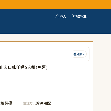
登入
購物車
看分類 ›
味 口味任選6入組(免運)
依包裝標
冷凍宅配
運送方式