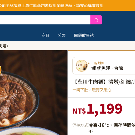
游供應商均未採用問題油品，請安心購買食用
商品
分類
開飯故事館
免運)
⭐ 一組划算
一組就免運 · 台灣
【永川牛肉麵】清燉/紅燒/川
一碗下肚，暖胃又暖心
1,199
NT$
冷凍-18°c，保存時間
保存方式
示