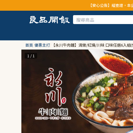
【安心公告】經查證，本公司全品項與上
首頁
/
優惠主打
/
【永川牛肉麵】清燉/紅燒/川味 口味任選6入組(
1 / 1