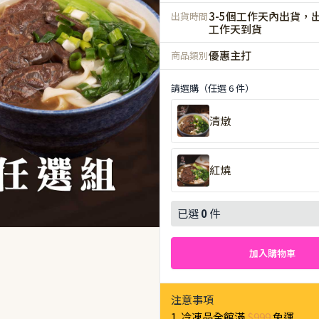
3-5個工作天內出貨，出
出貨時間
工作天到貨
優惠主打
商品類別
請選購（任選 6 件）
清燉
紅燒
已選
0
件
加入購物車
注意事項
1. 冷凍品全館滿
$999
免運