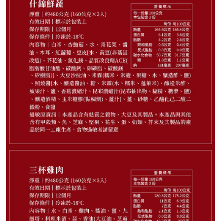
648
NT$
剩
13
件
請選購商品（任選 3 件）
−
+
薑燒豬肉3入*1
−
+
三杯雞肉3入*1