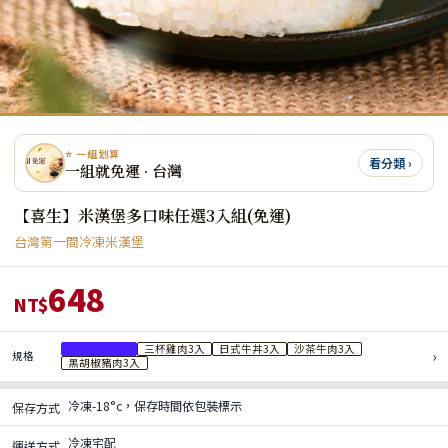
⭐ 一組划算
看分類 ›
一組就免運 · 台灣
【喜生】米漢堡多口味任選3入組(免運)
台灣第一間冷凍米漢堡
648
NT$
薑燒豬肉3入
三杯雞肉3入
日式牛丼3入
沙茶牛肉3入
›
規格
黑胡椒豬肉3入
冷凍-18°c，保存時間依包裝標示
保存方式
冷凍宅配
運送方式