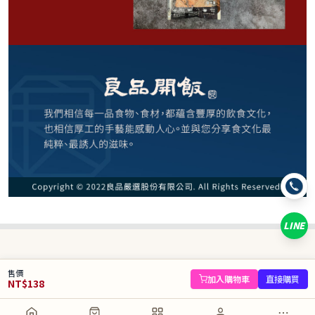
138
NT$
NT$ 219
6.3折
規格
1入
LINE
數量
−
+
售價
庫存 40 件
加入購物車
直接購買
NT$
138
加入購物車
直接購買