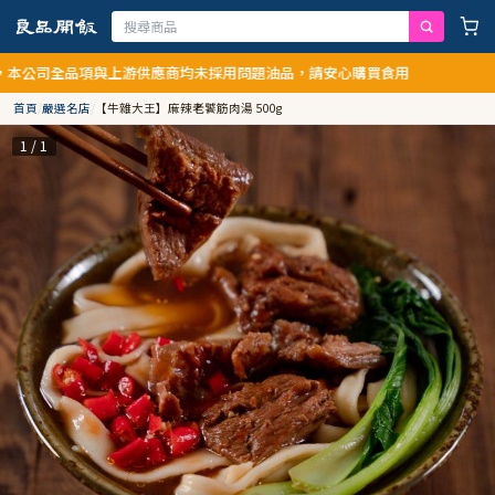
全品項與上游供應商均未採用問題油品，請安心購買食用
首頁
/
嚴選名店
/
【牛雜大王】麻辣老饕筋肉湯 500g
1 / 1