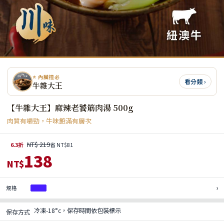
⭐ 內臟控必
看分類 ›
牛雜大王
【牛雜大王】麻辣老饕筋肉湯 500g
肉質有嚼勁，牛味飽滿有層次
NT$ 219
6.3折
省 NT$81
138
NT$
›
規格
1入
冷凍-18°c，保存時間依包裝標示
保存方式