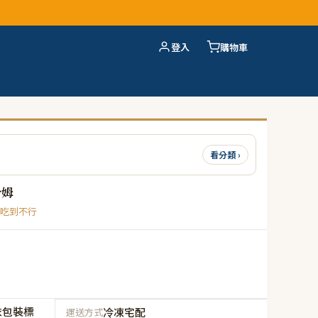
登入
購物車
看分類 ›
哈姆
吃到不行
依包裝標
冷凍宅配
運送方式