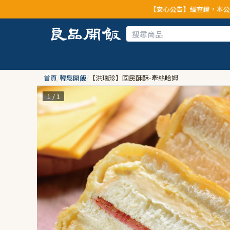
【安心公告】經查證，本公司全品項與上游供應
首頁
/
輕鬆開飯
/
【洪瑞珍】國民酥酥-牽絲哈姆
1 / 1