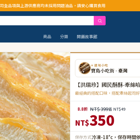
商均未採用問題油品，請安心購買食用
商品
分類
開飯故事館
⭐ 道地小吃
寶島小吃街 · 臺灣
【洪瑞珍】國民酥酥-牽絲
最經典的搭配口味，搭配牽絲起司好
NT$ 399
8.8折
省 NT$49
350
NT$
冷凍-18°c，保存時間
保存方式