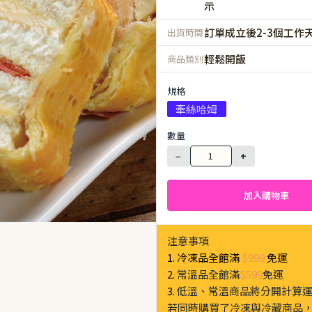
示
訂單成立後2-3個工作
出貨時間
輕鬆開飯
商品類別
規格
牽絲哈姆
數量
−
+
加入購物車
注意事項
1. 冷凍品全館滿
$999
免運
2.
常溫品全館滿
$599
免運
3.
低溫、常溫商品將分開計算
若同時購買了冷凍與冷藏商品，