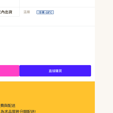
天內出貨
溫層
冷凍 -18°C
直接購買
運費與配送
為求品質將分開配送!