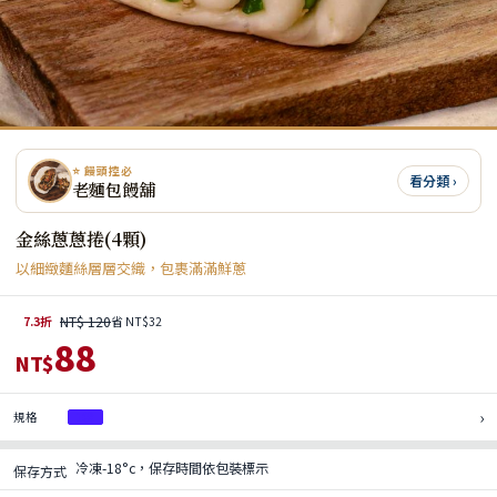
⭐ 饅頭控必
看分類 ›
老麵包饅舖
金絲蔥蔥捲(4顆)
以細緻麵絲層層交織，包裹滿滿鮮蔥
NT$ 120
7.3折
省 NT$32
88
NT$
›
規格
1袋
冷凍-18°c，保存時間依包裝標示
保存方式