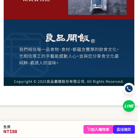
88
NT$
NT$ 120
7.3折
規格
1袋
LINE
數量
−
+
售價
庫存 32 件
加入購物車
直接購買
NT$
88