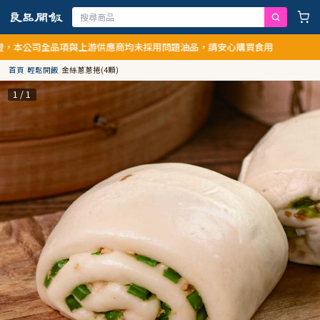
公司全品項與上游供應商均未採用問題油品，請安心購買食用
首頁
/
輕鬆開飯
/
金絲蔥蔥捲(4顆)
1 / 1