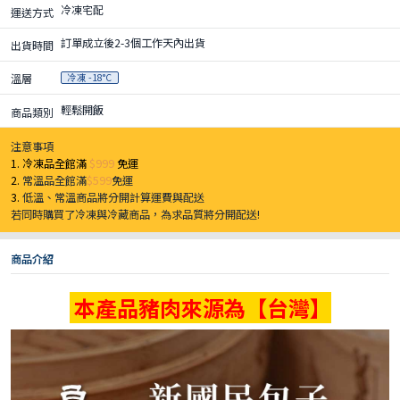
冷凍宅配
運送方式
訂單成立後2-3個工作天內出貨
出貨時間
冷凍 -18°C
溫層
輕鬆開飯
商品類別
注意事項
1. 冷凍品全館滿
$999
免運
2.
常溫品全館滿
$599
免運
3.
低溫、常溫商品將分開計算運費與配送
若同時購買了冷凍與冷藏商品，為求品質將分開配送!
商品介紹
本產品豬肉來源為【台灣】