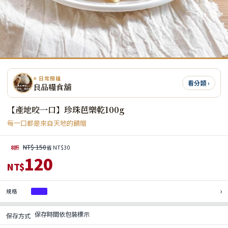
⭐ 日常囤糧
看分類 ›
良品糧食舖
【產地咬一口】珍珠芭樂乾100g
每一口都是來自天地的饋贈
NT$ 150
8折
省 NT$30
120
NT$
›
規格
1包
保存時間依包裝標示
保存方式