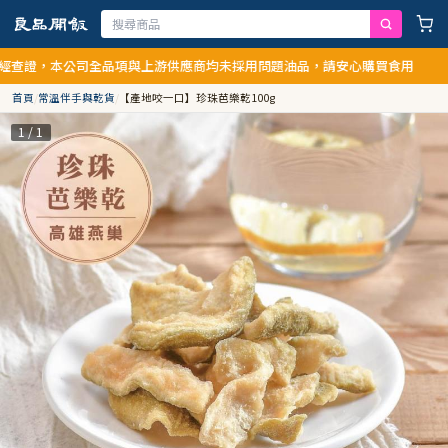
，本公司全品項與上游供應商均未採用問題油品，請安心購買食用
首頁
/
常溫伴手與乾貨
/
【產地咬一口】珍珠芭樂乾100g
1 / 1