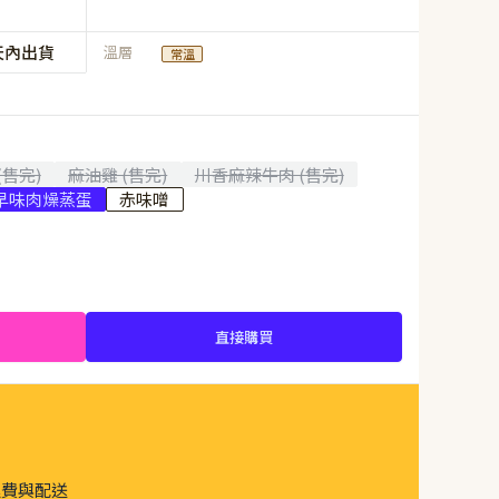
天內出貨
溫層
常溫
(售完)
麻油雞 (售完)
川香麻辣牛肉 (售完)
早味肉燥蒸蛋
赤味噌
直接購買
運費與配送