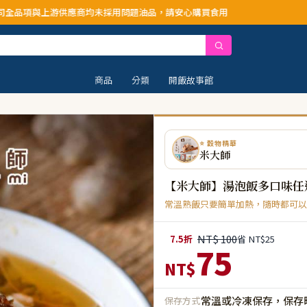
未採用問題油品，請安心購買食用
商品
分類
開飯故事館
⭐ 穀物精華
米大師
【米大師】湯泡飯多口味任
常溫熟飯只要簡單加熱，隨時都可以
NT$ 100
7.5折
省 NT$25
75
NT$
常溫或冷凍保存，保存
保存方式