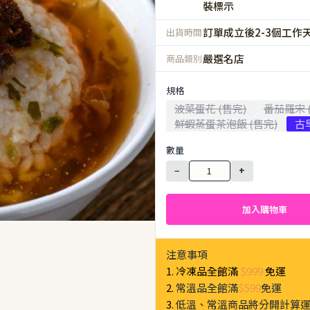
裝標示
訂單成立後2-3個工作
出貨時間
嚴選名店
商品類別
規格
波菜蛋花 (售完)
番茄羅宋 
鮮蝦蒸蛋茶泡飯 (售完)
古
數量
−
+
加入購物車
注意事項
1. 冷凍品全館滿
$999
免運
2.
常溫品全館滿
$599
免運
3.
低溫、常溫商品將分開計算