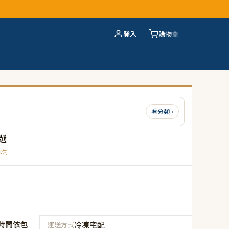
登入
購物車
看分類 ›
選
吃
時間依包
冷凍宅配
運送方式