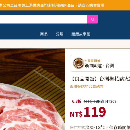
與上游供應商均未採用問題油品，請安心購買食用
商品
分類
開飯故事館
⭐ 暖胃圍爐
鍋物圍爐 · 台灣
【良品開飯】台灣梅花豬火鍋
香甜好吃的台灣豬肉
NT$ 188
6.3折
省 NT$69
119
NT$
冷凍-18°c，保存時間
保存方式