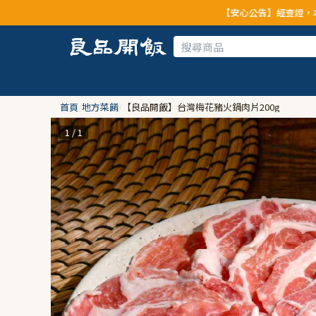
【安心公告】經查證，本公司全品項
首頁
/
地方菜餚
/
【良品開飯】台灣梅花豬火鍋肉片200g
1 / 1