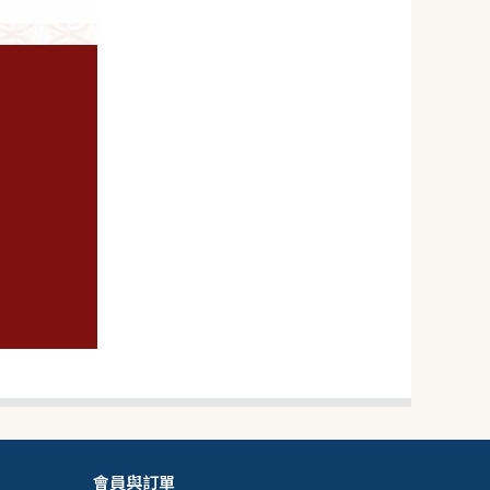
119
NT$
NT$ 188
6.3折
規格
1入
會員與訂單