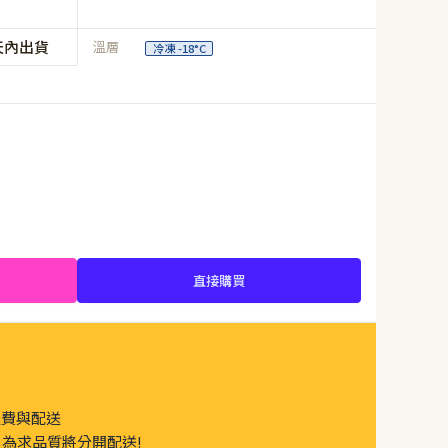
天內出貨
溫層
冷凍 -18°C
直接購買
運費與配送
為求品質將分開配送!