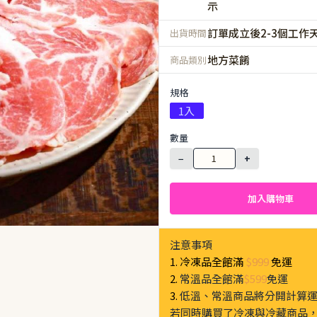
示
訂單成立後2-3個工作
出貨時間
地方菜餚
商品類別
規格
1入
數量
−
+
加入購物車
注意事項
1. 冷凍品全館滿
$999
免運
2.
常溫品全館滿
$599
免運
3.
低溫、常溫商品將分開計算
若同時購買了冷凍與冷藏商品，