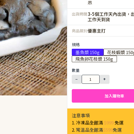
示
3-5個工作天內出貨，出
出貨時間
工作天到貨
優惠主打
商品類別
規格
墨魚漿 150g
花枝蝦漿 150
飛魚卵花枝漿 150g
數量
−
+
加入購物車
注意事項
1. 冷凍品全館滿
$999
免運
2.
常溫品全館滿
$599
免運