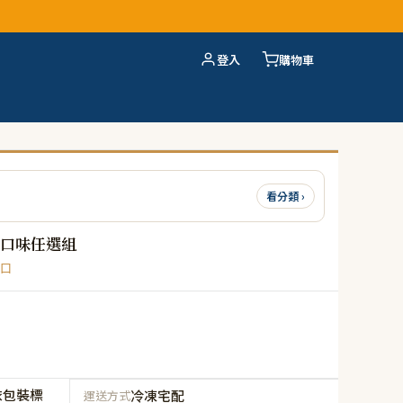
登入
購物車
看分類 ›
多口味任選組
口
依包裝標
冷凍宅配
運送方式