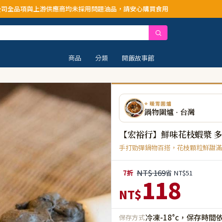
商均未採用問題油品，請安心購買食用
商品
分類
開飯故事館
⭐ 暖胃圍爐
鍋物圍爐 · 台灣
【宏裕行】鮮味花枝蝦漿 
手打勁彈鍋物百搭，花枝顆粒鮮甜滿
NT$ 169
7折
省 NT$51
118
NT$
冷凍-18°c，保存時間
保存方式