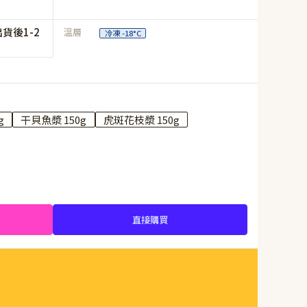
貨後1-2
溫層
冷凍 -18°C
g
干貝魚漿 150g
虎斑花枝漿 150g
直接購買