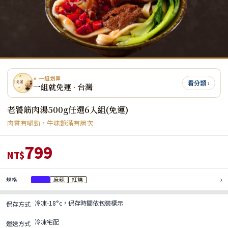
⭐ 一組划算
看分類 ›
一組就免運 · 台灣
老饕筋肉湯500g任選6入組(免運)
肉質有嚼勁，牛味飽滿有層次
799
NT$
›
規格
清燉
麻辣
紅燒
冷凍-18°c，保存時間依包裝標示
保存方式
冷凍宅配
運送方式