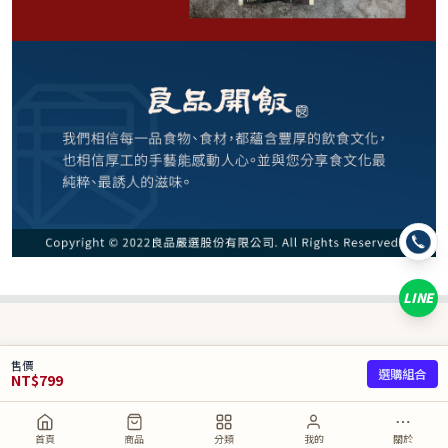
請選購商品（任選 6 件）
−
+
清燉*1
−
+
麻辣*1
−
+
紅燒*1
LINE
已選
0
/ 6 件
合計
0
NT$
售價
選購組合
NT$
799
取消
加入購物車
直接購買
首頁
商品
分類
我的
關於