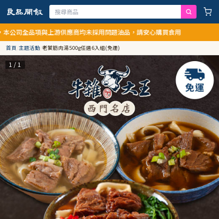
司全品項與上游供應商均未採用問題油品，請安心購買食用
首頁
/
主題活動
/
老饕筋肉湯500g任選6入組(免運)
1 / 1