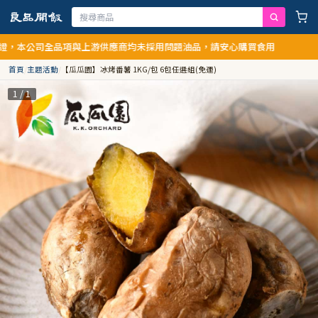
公司全品項與上游供應商均未採用問題油品，請安心購買食用
首頁
/
主題活動
/
【瓜瓜園】冰烤番薯 1KG/包 6包任選組(免運)
1 / 1