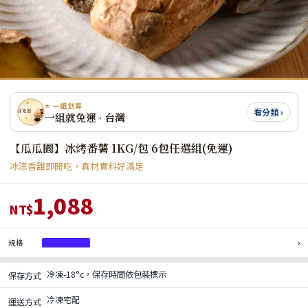
⭐ 一組划算
看分類 ›
一組就免運 · 台灣
【瓜瓜園】冰烤番薯 1KG/包 6包任選組(免運)
冰涼香甜即開吃，真材實料好滿足
1,088
NT$
›
規格
冰烤黃番薯
冷凍-18°c，保存時間依包裝標示
保存方式
冷凍宅配
運送方式