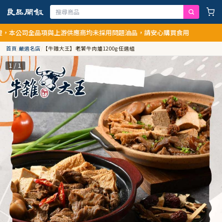
公司全品項與上游供應商均未採用問題油品，請安心購買食用
首頁
/
嚴選名店
/
【牛雜大王】老饕牛肉爐1200g 任選組
1 / 1