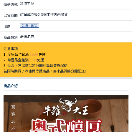
冷凍宅配
運送方式
訂單成立後2-3個工作天內出貨
出貨時間
冷凍 -18°C
溫層
嚴選名店
商品類別
注意事項
1. 冷凍品全館滿
$999
免運
2.
常溫品全館滿
$599
免運
3.
低溫、常溫商品將分開計算運費與配送
若同時購買了冷凍與冷藏商品，為求品質將分開配送!
商品介紹