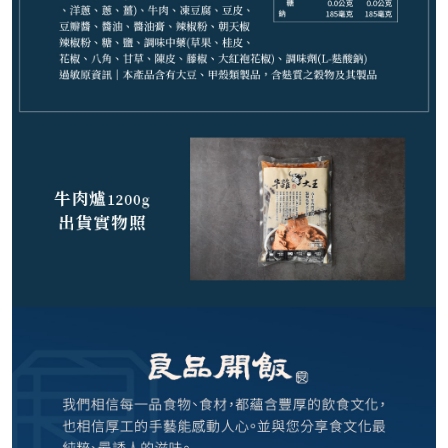
239
NT$
剩
8
件
請選購商品（任選 1 件）
−
+
紅燒牛肉爐 1200g*1