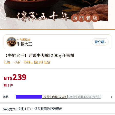
⭐ 內臟控必
看分類 ›
牛雜大王
【牛雜大王】老饕牛肉爐1200g 任選組
紅燒、沙茶、麻辣三種口味任選
239
NT$
剩
8
件
›
規格
紅燒牛肉爐 1200g
沙茶牛肉爐 1200g
麻辣牛肉爐1200g(售完)
冷凍-18°c，保存時間依包裝標示
保存方式