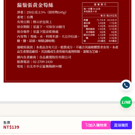
139
NT$
NT$ 169
8.2折
規格
黃金雞絲200g/包
黃金雞絲100g/包
1份
LINE
數量
−
+
售價
庫存 49 件
加入購物車
直接購買
NT$
139