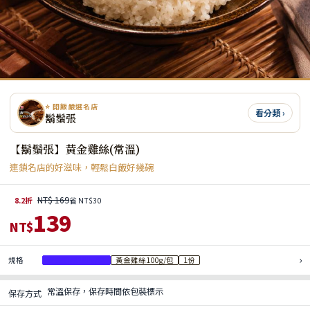
⭐ 開飯嚴選名店
看分類 ›
鬍鬚張
【鬍鬚張】黃金雞絲(常溫)
連鎖名店的好滋味，輕鬆白飯好幾碗
NT$ 169
8.2折
省 NT$30
139
NT$
›
規格
黃金雞絲200g/包
黃金雞絲100g/包
1份
常溫保存，保存時間依包裝標示
保存方式