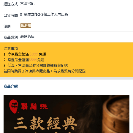
常溫宅配
運送方式
訂單成立後2-3個工作天內出貨
出貨時間
常溫
溫層
嚴選名店
商品類別
注意事項
1. 冷凍品全館滿
$999
免運
2.
常溫品全館滿
$599
免運
3.
低溫、常溫商品將分開計算運費與配送
若同時購買了冷凍與冷藏商品，為求品質將分開配送!
商品介紹