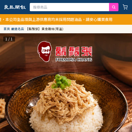
公司全品項與上游供應商均未採用問題油品，請安心購買食用
首頁
/
嚴選名店
/
【鬍鬚張】黃金雞絲(常溫)
1 / 1