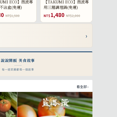
UMI ECO】微波專
【TAKUMI ECO】微波專
不沾盒(免運)
用三層調理鍋(免運)
80
1,480
NT$1,500
NT$
NT$2,000
›
說說開飯 美食故事
每一道菜餚都是一個故事
看全部 ›