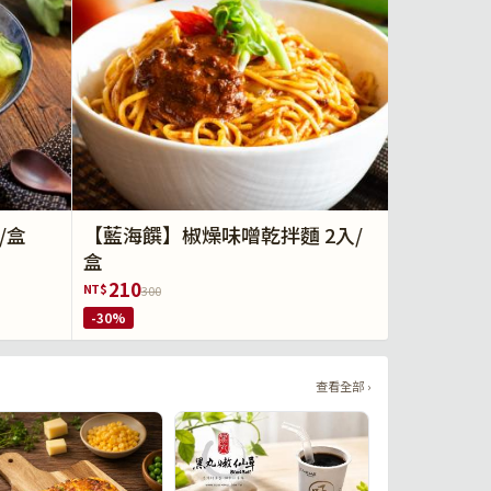
/盒
【藍海饌】椒燥味噌乾拌麵 2入/
盒
210
NT$
300
-30%
查看全部 ›