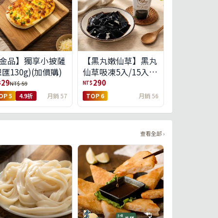
金品】獨享小披薩
【黑丸嫩仙草】黑丸
總匯130g)(加價購)
仙草吸凍5入/15入
(免運)(預購中8/14出
29
290
$
NT$
NT$ 59
貨)
OP 5
4.9折
月銷 57
TOP 6
月銷 56
查看全部 ›