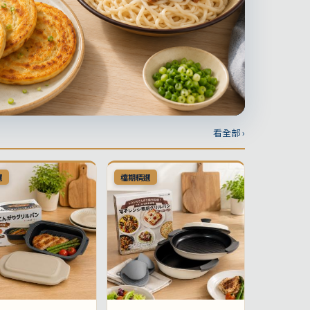
看全部 ›
選
檔期精選