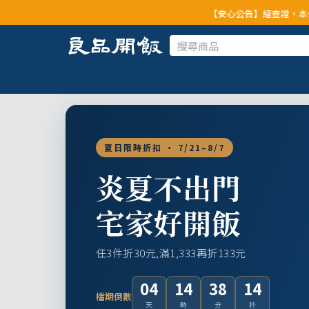
【安心公告】經查證，本公司全品項與上游
夏日限時折扣 · 7/21–8/7
炎夏不出門
宅家好開飯
任3件折30元,滿1,333再折133元
04
14
38
12
檔期倒數
天
時
分
秒