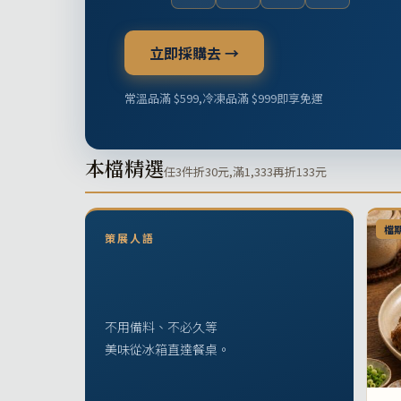
立即採購去 →
常溫品滿 $599,冷凍品滿 $999即享免運
本檔精選
任3件折30元,滿1,333再折133元
檔
策展人語
不用備料、不必久等
美味從冰箱直達餐桌。