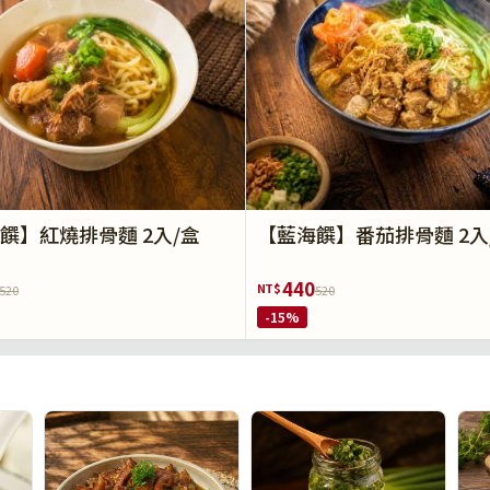
饌】紅燒排骨麵 2入/盒
【藍海饌】番茄排骨麵 2入
440
NT$
520
520
-15%