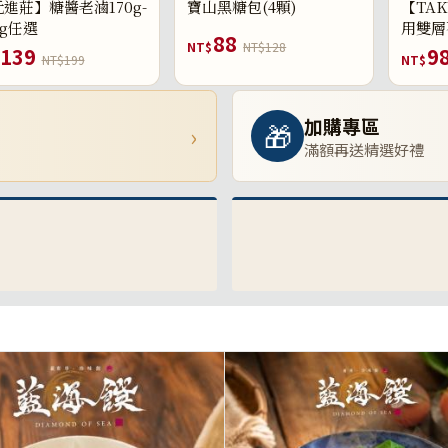
進莊】糖醬老滷170g-
寶山黑糖包(4顆)
【TAK
0g任選
用雙層
88
NT$
NT$128
139
9
NT$199
NT$
加購專區
🎁
›
滿額再送精選好禮