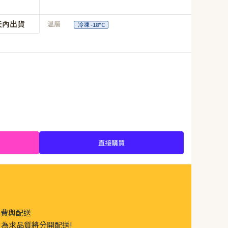
天內出貨
溫層
冷凍 -18°C
直接購買
運費與配送
為求品質將分開配送!