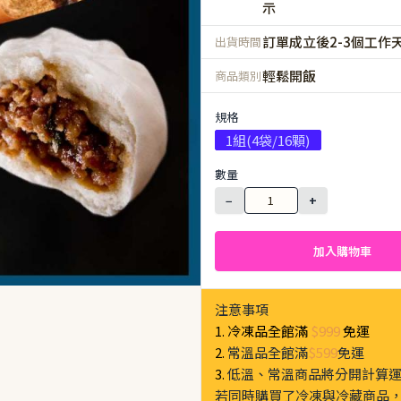
示
訂單成立後2-3個工作
出貨時間
輕鬆開飯
商品類別
規格
1組(4袋/16顆)
數量
−
+
加入購物車
注意事項
1. 冷凍品全館滿
$999
免運
2.
常溫品全館滿
$599
免運
3.
低溫、常溫商品將分開計算
若同時購買了冷凍與冷藏商品，