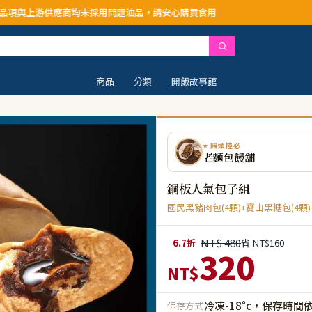
應商均未採用問題油品，請安心購買食用
商品
分類
開飯故事館
⭐ 饅頭控必
老麵包饅舖
銅板人氣包子組
國民黑豬肉包(4顆)+寶山黑糖包(4顆)
NT$ 480
6.7折
省 NT$160
320
NT$
冷凍-18°c，保存時間
保存方式