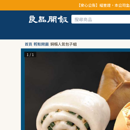
【安心公告】經查證，本公司全品項與上游供
首頁
/
輕鬆開飯
/
銅板人氣包子組
1 / 1