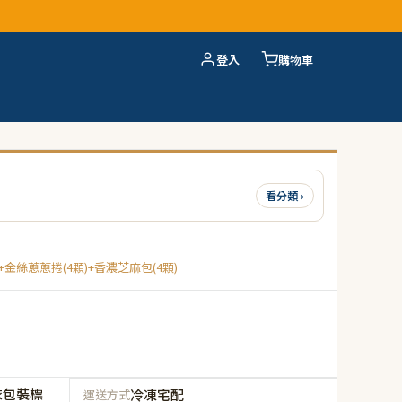
登入
購物車
看分類 ›
+金絲蔥蔥捲(4顆)+香濃芝麻包(4顆)
依包裝標
冷凍宅配
運送方式