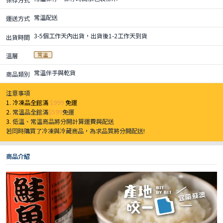
常溫配送
運送方式
3-5個工作天內出貨，出貨後1-2工作天到貨
出貨時間
常溫
溫層
常溫伴手與乾貨
商品類別
注意事項
1. 冷凍品全館滿
$999
免運
2.
常溫品全館滿
$599
免運
3.
低溫、常溫商品將分開計算運費與配送
若同時購買了冷凍與冷藏商品，為求品質將分開配送!
商品介紹