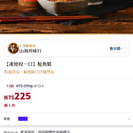
⭐ 頂級食材
看分類 ›
山海珍味行
【產地咬一口】鮭魚鬆
鮭香四溢，鹹香酥口拌飯神品
NT$ 299
7.5折
省 NT$74
225
NT$
剩
1
件
›
規格
1罐
常溫保存，保存時間依包裝標示
保存方式