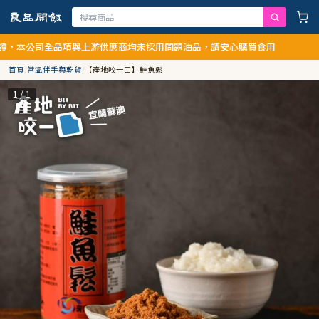
本公司全品項與上游供應商均未採用問題油品，請安心購買食用
首頁
/
常溫伴手與乾貨
/
【產地咬一口】鮭魚鬆
1 / 1