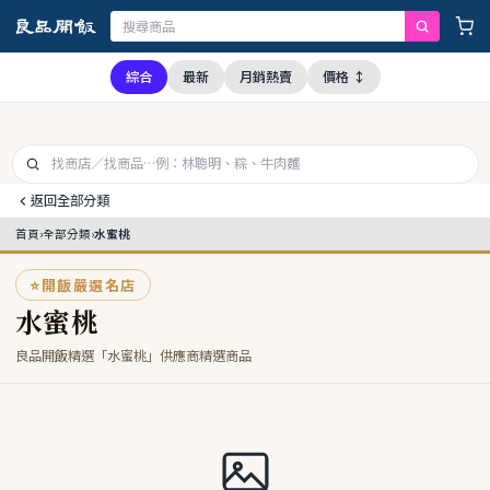
經查證，本公司全品項與上游供應商均未採用問題油品，請安心購買食用
綜合
最新
月銷熱賣
價格 ↕
返回全部分類
首頁
›
全部分類
›
水蜜桃
⭐
開飯嚴選名店
水蜜桃
良品開飯精選「水蜜桃」供應商精選商品