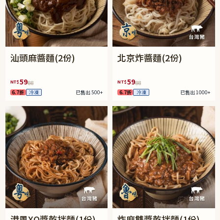
汕頭麻醬麵(2份)
北京炸醬麵(2份)
59
59
NT$
NT$
88
88
6.7折
冷凍
已售出 500+
6.7折
冷凍
已售出 1000+
港風XO醬乾拌麵(1份)
炸麻雙醬乾拌麵(1份)