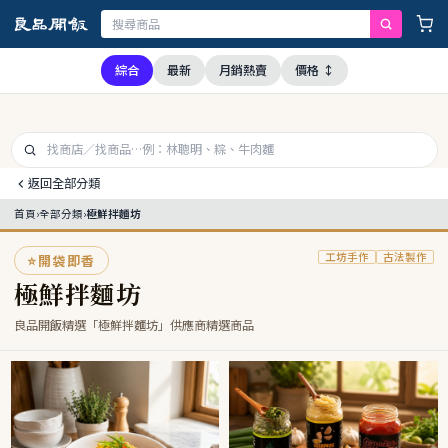
，本公司全品項與上游供應商均未採用問題油品，請安心購買食用
綜合
最新
月銷熱賣
價格 ↕
返回全部分類
首頁
›
全部分類
›
極鮮拌麵坊
工坊手作
古法製作
⭐
開袋即香
極鮮拌麵坊
良品開飯精選「極鮮拌麵坊」供應商精選商品