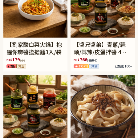
【劉家酸白菜火鍋】抱
【醬兄醬弟】青蔥/蒜
醒你麻醬擔擔麵3入/袋
頭/蒜辣/皮蛋拌醬 4件
任選(免運組)
179
766
NT$
NT$
250
(任選4)
7.2折
常溫
🔥 TOP 8
冷凍
已售出 100+