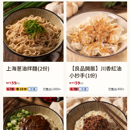
上海蔥油拌麵(2份)
【良品開飯】川香紅油
小抄手(1份)
59
59
NT$
NT$
88
88
6.7折
剩 10 件
冷凍
已售出 1000+
6.7折
冷凍
已售出 400+