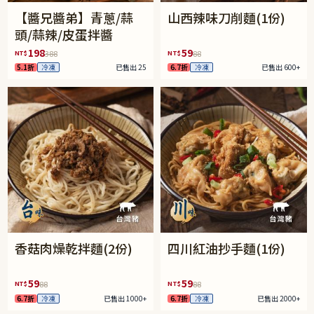
【醬兄醬弟】青蔥/蒜
山西辣味刀削麵(1份)
頭/蒜辣/皮蛋拌醬
198
59
NT$
NT$
388
88
5.1折
冷凍
已售出 25
6.7折
冷凍
已售出 600+
香菇肉燥乾拌麵(2份)
四川紅油抄手麵(1份)
59
59
NT$
NT$
88
88
6.7折
冷凍
已售出 1000+
6.7折
冷凍
已售出 2000+