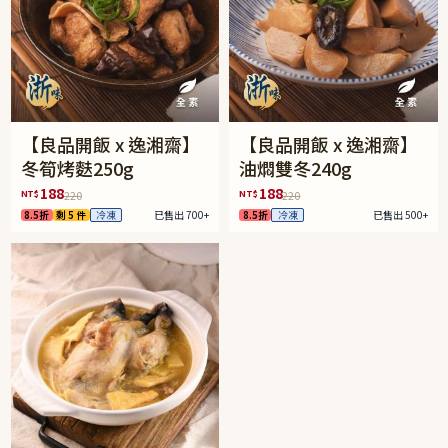
【良品開飯 x 逸湘齋】
【良品開飯 x 逸湘齋】
冬筍烤麩250g
油燜雙冬240g
188
188
NT$
NT$
220
220
8.5折
剩 5 件
冷凍
已售出 700+
8.5折
冷凍
已售出 500+