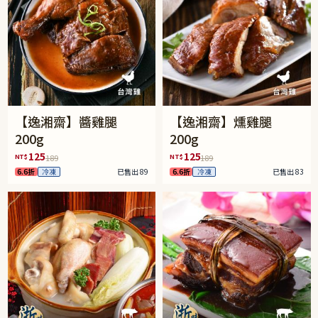
【逸湘齋】醬雞腿
【逸湘齋】燻雞腿
200g
200g
125
125
NT$
NT$
189
189
6.6折
冷凍
已售出 89
6.6折
冷凍
已售出 83