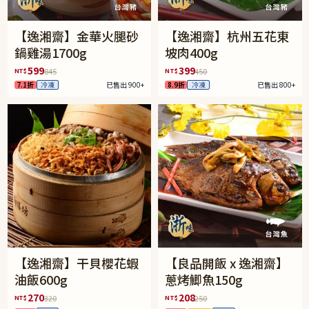
【逸湘齋】金華火腿砂
【逸湘齋】杭州五花東
鍋雞湯1700g
坡肉400g
599
399
NT$
NT$
845
450
7.1折
冷凍
已售出 900+
8.9折
冷凍
已售出 800+
【逸湘齋】干貝櫻花蝦
【良品開飯 x 逸湘齋】
油飯600g
蔥烤鯽魚150g
270
208
NT$
NT$
320
250