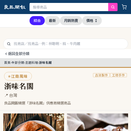
本公司全品項與上游供應商均未採用問題油品，請安心購買食用
綜合
最新
月銷熱賣
價格 ↕
返回全部分類
首頁
›
全部分類
›
主題料理
›
浙味名閣
古法製作
工坊手作
⭐
江南風味
浙味名閣
📍 台灣
良品開飯精選「浙味名閣」供應商精選商品