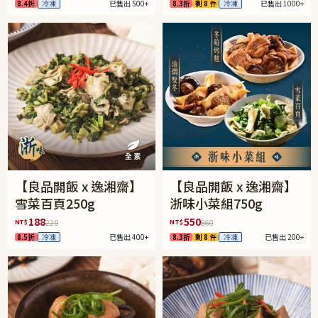
8.4折
冷凍
已售出 500+
8.3折
剩 8 件
冷凍
已售出 1000+
【良品開飯 x 逸湘齋】
【良品開飯 x 逸湘齋】
雪菜百頁250g
浙味小菜組750g
188
550
NT$
NT$
220
660
8.5折
冷凍
已售出 400+
8.3折
剩 8 件
冷凍
已售出 200+