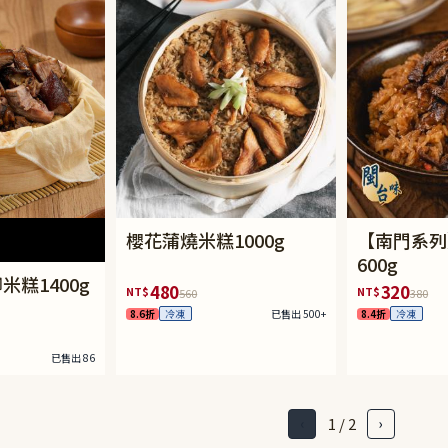
櫻花蒲燒米糕1000g
【南門系列
600g
米糕1400g
480
320
NT$
NT$
560
380
8.6折
已售出 500+
8.4折
冷凍
冷凍
已售出 86
1 / 2
‹
›