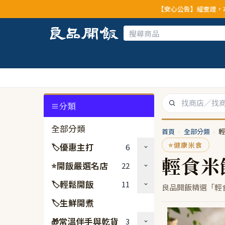
【安心公告】經查證，本公司全品
分類
全部分類
首頁
›
全部分類
›
輕
⭐
健康米食
優惠主打
6
🏷
輕食米
開飯嚴選名店
22
⭐
輕鬆開飯
11
🏷
良品開飯精選「輕
生鮮開煮
🏷
常溫伴手與乾貨
3
🎁