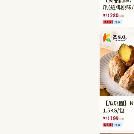
爪(招牌原味
過癮麻辣)
280
NT$
300
9.3折
冷凍
【瓜瓜園】N
1.5KG/包
199
NT$
300
6.6折
冷凍