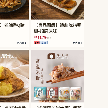
】老滷香Q豬
【良品開飯】追劇吮指鴨
翅-招牌原味
179
NT$
300
已售出 1
6折
已售出 4
冷凍
】福興冰烤地
【逸湘齋 X 米大師】飯菜