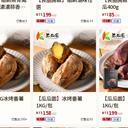
/濃濃蒜香/
選
瓜400g
199
85
NT$
NT$
300
120
已售出 9
6.6折
已售出 14
7.1折
冷凍
冷凍
G冰烤番薯
【瓜瓜園】冰烤番薯
【瓜瓜園】
1KG/包
1KG/包
158
199
NT$
NT$
250
299
已售出 100+
6.3折
已售出 92
6.7折
冷凍
冷凍