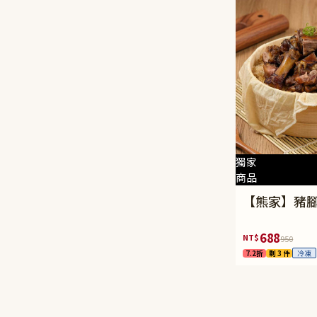
獨家
商品
【熊家】豬腳
688
NT$
950
7.2折
剩 3 件
冷凍