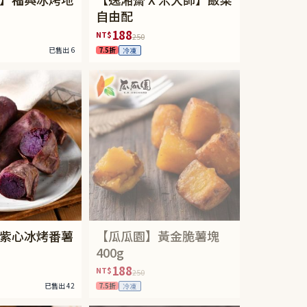
自由配
188
NT$
250
已售出 6
7.5折
冷凍
紫心冰烤番薯
【瓜瓜園】黃金脆薯塊
400g
188
NT$
250
已售出 42
7.5折
冷凍