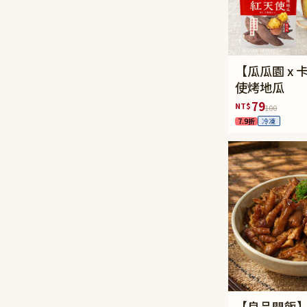
【瓜瓜園 x
使烤地瓜
79
NT$
100
7.9折
冷凍
【良品開飯