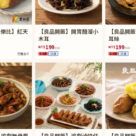
 卡樂比】紅天
【良品開飯】開胃醋溜小
【良品開飯
木耳
耳絲
199
199
NT$
NT$
300
300
已售出 5
6.6折
6.6折
冷凍
冷凍
】追劇無骨鳳
【良品開飯】追劇滷味任
【良品開飯