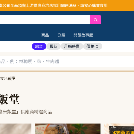
項與上游供應商均未採用問題油品，請安心購買食用
商品
分類
開飯故事館
綜合
最新
月銷熱賣
價格 ↕
食米飯堂
飯堂
食米飯堂」供應商精選商品