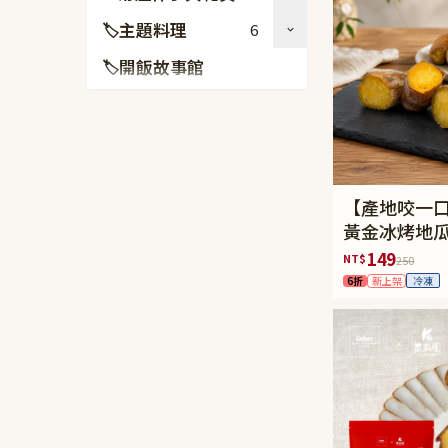
主題料理
6
🏷
開飯故事館
🏷
【產地咬一
黃金冰烤地瓜
149
NT$
250
6折
新上架
冷凍