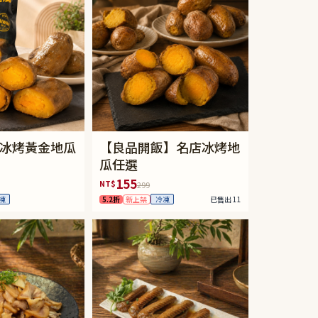
冰烤黃金地瓜
【良品開飯】名店冰烤地
瓜任選
155
NT$
299
5.2折
新上架
已售出 11
凍
冷凍