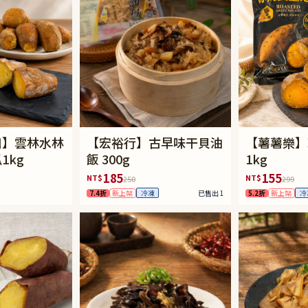
口】雲林水林
【宏裕行】古早味干貝油
【薯薯樂】
1kg
飯 300g
1kg
185
155
NT$
NT$
250
299
7.4折
新上架
已售出 1
5.2折
新上架
冷凍
冷