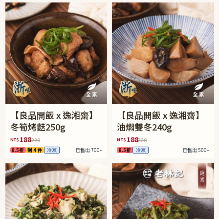
【良品開飯 x 逸湘齋】
【良品開飯 x 逸湘齋】
冬筍烤麩250g
油燜雙冬240g
188
188
NT$
NT$
220
220
8.5折
剩 4 件
冷凍
已售出 700+
8.5折
冷凍
已售出 500+