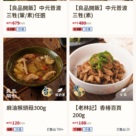
【良品開飯】中元普渡
【良品開飯】中元普渡
三牲(葷/素)任選
三牲(素)
679
480
NT$
NT$
999
699
6.8折
冷凍
6.9折
冷凍
麻油猴頭菇300g
【老林記】香椿百頁
200g
120
188
NT$
NT$
199
239
6折
冷凍
已售出 700+
7.9折
冷凍
已售出 25