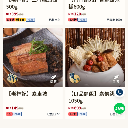
500g
糕600g
399
320
NT$
NT$
650
380
6.1折
剩 1 件
冷凍
已售出 9
8.4折
冷凍
已售出 100+
【老林記】素東坡
【良品開飯】素佛跳牆
1050g
149
699
LINE
NT$
NT$
300
850
5折
冷凍
已售出 22
8.2折
冷凍
已售出 90