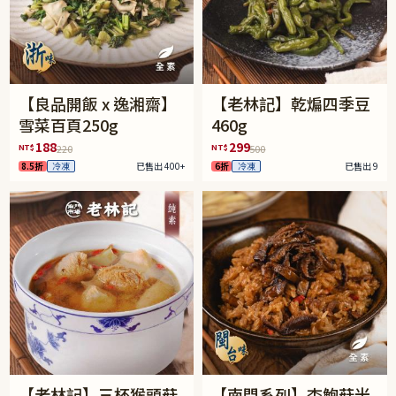
【良品開飯 x 逸湘齋】
【老林記】乾煸四季豆
雪菜百頁250g
460g
188
299
NT$
NT$
220
500
8.5折
冷凍
已售出 400+
6折
冷凍
已售出 9
【老林記】三杯猴頭菇
【南門系列】杏鮑菇米