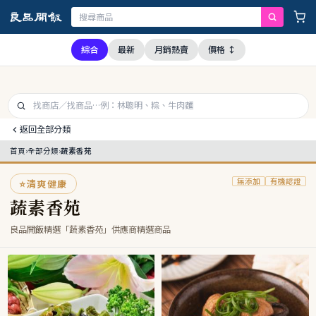
，本公司全品項與上游供應商均未採用問題油品，請安心購買食用
綜合
最新
月銷熱賣
價格 ↕
返回全部分類
首頁
›
全部分類
›
蔬素香苑
無添加
有機認證
⭐
清爽健康
蔬素香苑
良品開飯精選「蔬素香苑」供應商精選商品