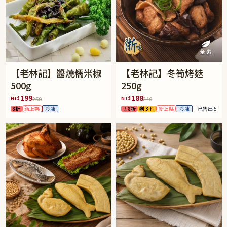
【老林記】醬燒糯米椒
【老林記】冬筍烤麩
500g
250g
199
188
NT$
NT$
250
240
8折
新上架
冷凍
7.8折
剩 3 件
新上架
冷凍
已售出 5