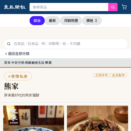
，本公司全品項與上游供應商均未採用問題油品，請安心購買食用
綜合
最新
月銷熱賣
價格 ↕
返回全部分類
首頁
›
全部分類
›
開飯嚴選名店
›
熊家
工坊手作
古法製作
⭐
家傳私房
熊家
屏東最好吃的熊家豬腳