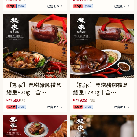
8.9折
冷凍
已售出 600+
8.5折
冷凍
已售出 200+
【熊家】萬巒豬腳禮盒
【熊家】萬巒豬腳禮盒
總重920g｜含
總重1780g｜含
600g±5%豬腳含骨
1340±5%豬腳含骨
690
928
NT$
NT$
750
1,088
+120g醬包+200g麵線
+240g醬包+200g麵線
9.2折
冷凍
已售出 300+
8.5折
冷凍
已售出 100+