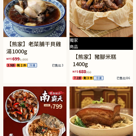
獨家
【熊家】老菜脯干貝雞
商品
湯1000g
【熊家】豬腳米糕
699
NT$
1,800
1400g
3.9折
剩 2 件
冷凍
已售出 3
688
NT$
950
7.2折
剩 3 件
冷凍
已售出 86