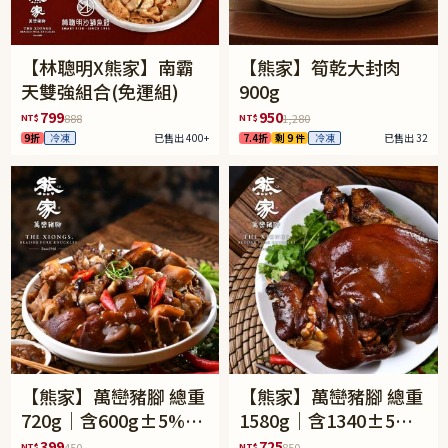
【林聰明X熊家】南霸
【熊家】筍乾大封肉
天雙強組合(免運組)
900g
799
950
NT$
NT$
888
1,280
9折
冷凍
已售出 400+
7.4折
剩 9 件
冷凍
已售出 32
【熊家】萬巒豬腳 總重
【熊家】萬巒豬腳 總重
720g｜含600g±5%豬
1580g｜含1340±5%
腳含骨+120g醬包
豬腳含骨+240g醬包
399
725
NT$
NT$
450
850