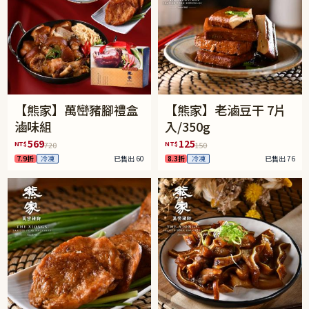
【熊家】萬巒豬腳禮盒
【熊家】老滷豆干 7片
滷味組
入/350g
569
125
NT$
NT$
720
150
7.9折
冷凍
已售出 60
8.3折
冷凍
已售出 76