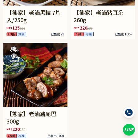
【熊家】老滷黑輪 7片
【熊家】老滷豬耳朵
入/250g
260g
125
220
NT$
NT$
150
280
8.3折
冷凍
已售出 79
7.9折
冷凍
已售出 100+
【熊家】老滷豬尾巴
300g
220
LINE
NT$
280
7.9折
冷凍
已售出 100+