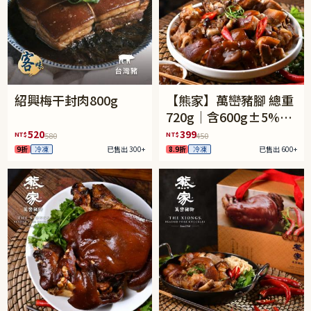
紹興梅干封肉800g
【熊家】萬巒豬腳 總重
720g｜含600g±5%豬
腳含骨+120g醬包
520
399
NT$
NT$
580
450
9折
冷凍
已售出 300+
8.9折
冷凍
已售出 600+