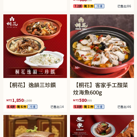
7.2折
剩 3 件
冷凍
已售出 86
【桐花】逸韻三珍饌
【桐花】客家手工酸菜
炆海魚600g
1,850
580
NT$
NT$
2,200
999
8.4折
剩 6 件
冷凍
已售出 14
5.8折
剩 1 件
冷凍
已售出 46