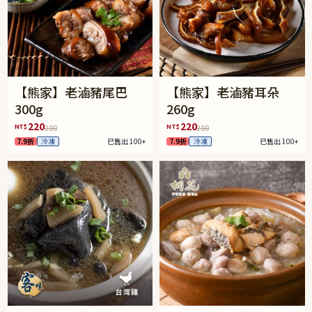
【熊家】老滷豬尾巴
【熊家】老滷豬耳朵
300g
260g
220
220
NT$
NT$
280
280
7.9折
冷凍
已售出 100+
7.9折
冷凍
已售出 100+