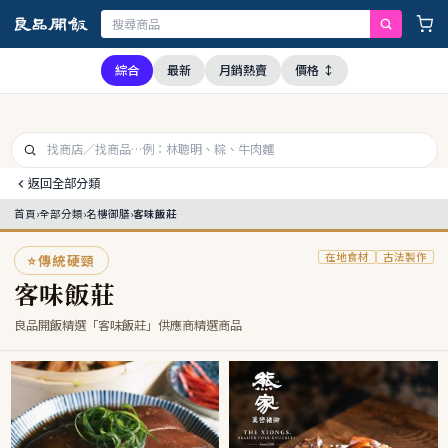
，本公司全品項與上游供應商均未採用問題油品，請安心購買食用
綜合
最新
月銷熱賣
價格 ↕
返回全部分類
首頁
›
全部分類
›
名樓御膳
›
客味飯莊
在地食材
古法製作
⭐
傳統硬頸
客味飯莊
良品開飯精選「客味飯莊」供應商精選商品