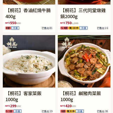
【桐花】香滷紅燒牛腩
【桐花】三代同堂燉雞
400g
鍋2000g
550
750
NT$
NT$
690
1,280
8折
冷凍
已售出 81
5.9折
剩 10 件
冷凍
已售出 16
【桐花】客家菜飯
【桐花】鹹豬肉菜飯
1000g
1000g
299
420
NT$
NT$
590
699
5.1折
冷凍
已售出 19
6折
剩 8 件
冷凍
已售出 38