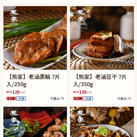
【熊家】老滷黑輪 7片
【熊家】老滷豆干 7片
入/250g
入/350g
125
125
NT$
NT$
150
150
8.3折
冷凍
已售出 79
8.3折
冷凍
已售出 76