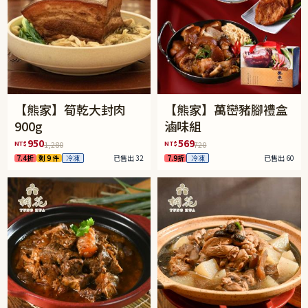
【熊家】筍乾大封肉
【熊家】萬巒豬腳禮盒
900g
滷味組
950
569
NT$
NT$
1,280
720
7.4折
剩 9 件
冷凍
已售出 32
7.9折
冷凍
已售出 60