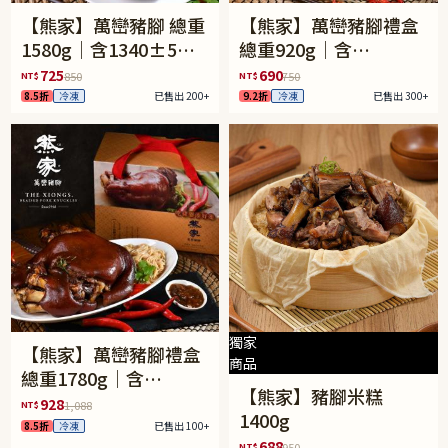
【熊家】萬巒豬腳 總重
【熊家】萬巒豬腳禮盒
1580g｜含1340±5%
總重920g｜含
豬腳含骨+240g醬包
600g±5%豬腳含骨
725
690
NT$
NT$
850
750
+120g醬包+200g麵線
8.5折
冷凍
已售出 200+
9.2折
冷凍
已售出 300+
獨家
【熊家】萬巒豬腳禮盒
商品
總重1780g｜含
【熊家】豬腳米糕
1340±5%豬腳含骨
928
NT$
1,088
1400g
+240g醬包+200g麵線
8.5折
冷凍
已售出 100+
688
NT$
950