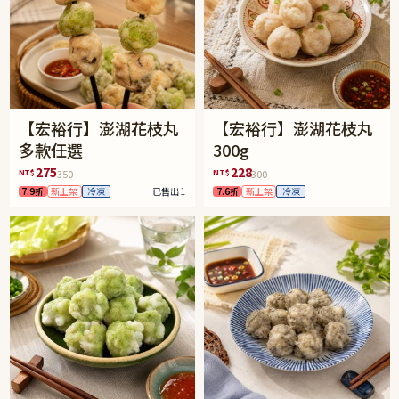
【宏裕行】澎湖花枝丸
【宏裕行】澎湖花枝丸
多款任選
300g
275
228
NT$
NT$
350
300
7.9折
新上架
冷凍
已售出 1
7.6折
新上架
冷凍