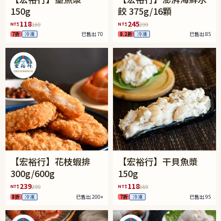
150g
餃 375g/16顆
118
245
NT$
NT$
169
299
7折
冷凍
已售出 70
8.2折
冷凍
已售出 85
【宏裕行】花枝蝦排
【宏裕行】干貝魚漿
300g/600g
150g
239
118
NT$
NT$
299
169
8折
冷凍
已售出 200+
7折
冷凍
已售出 95