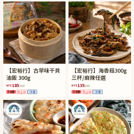
【宏裕行】古早味干貝
【宏裕行】海香菇300g
油飯 300g
三杯/麻辣任選
185
135
NT$
NT$
250
185
7.4折
新上架
冷凍
7.3折
新上架
冷凍