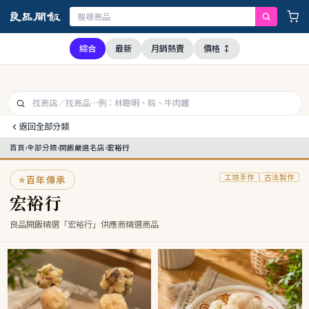
公司全品項與上游供應商均未採用問題油品，請安心購買食用
綜合
最新
月銷熱賣
價格 ↕
返回全部分類
首頁
›
全部分類
›
開飯嚴選名店
›
宏裕行
工坊手作
古法製作
⭐
百年傳承
宏裕行
良品開飯精選「宏裕行」供應商精選商品