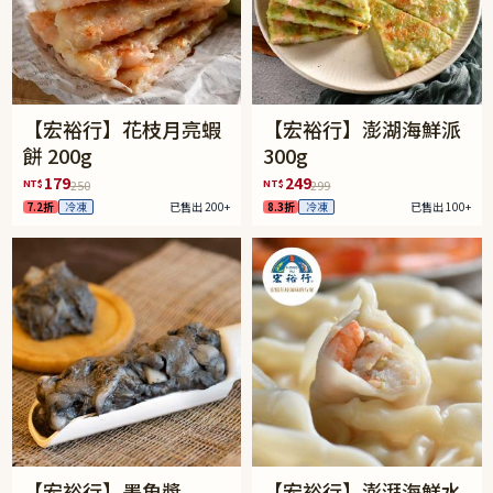
【宏裕行】花枝月亮蝦
【宏裕行】澎湖海鮮派
餅 200g
300g
179
249
NT$
NT$
250
299
7.2折
冷凍
已售出 200+
8.3折
冷凍
已售出 100+
【宏裕行】墨魚漿
【宏裕行】澎湃海鮮水