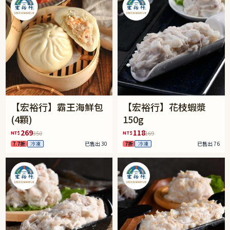
【宏裕行】霸王海鮮包
【宏裕行】花枝蝦漿
(4顆)
150g
269
118
NT$
NT$
350
169
7.7折
冷凍
已售出 30
7折
冷凍
已售出 76