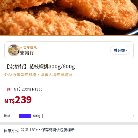
⭐ 百年傳承
看分類 ›
宏裕行
【宏裕行】花枝蝦排300g/600g
外酥內嫩彈咬鮮甜，厚實大塊咬感過癮
NT$ 299
8折
省 NT$60
239
NT$
›
規格
300g
600g
冷凍-18°c，保存時間依包裝標示
保存方式