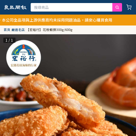
全品項與上游供應商均未採用問題油品，請安心購買食用
首頁
/
嚴選名店
/
【宏裕行】花枝蝦排300g/600g
1 / 1