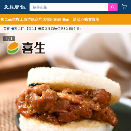
游供應商均未採用問題油品，請安心購買食用
首頁
/
優惠主打
/
【喜生】米漢堡多口味任選3入組(免運)
1 / 1