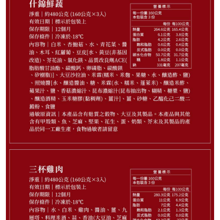
648
NT$
剩
13
件
請選購商品（任選 3 件）
−
+
薑燒豬肉3入*1
−
+
三杯雞肉3入*1