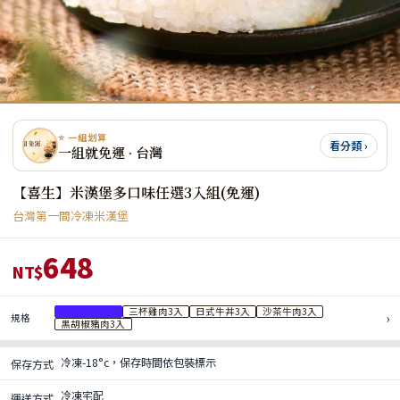
⭐ 一組划算
看分類 ›
一組就免運 · 台灣
【喜生】米漢堡多口味任選3入組(免運)
台灣第一間冷凍米漢堡
648
NT$
薑燒豬肉3入
三杯雞肉3入
日式牛丼3入
沙茶牛肉3入
›
規格
黑胡椒豬肉3入
冷凍-18°c，保存時間依包裝標示
保存方式
冷凍宅配
運送方式