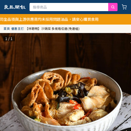
與上游供應商均未採用問題油品，請安心購買食用
首頁
/
優惠主打
/
【林聰明】沙鍋菜 多規格任選(免運組)
1 / 1