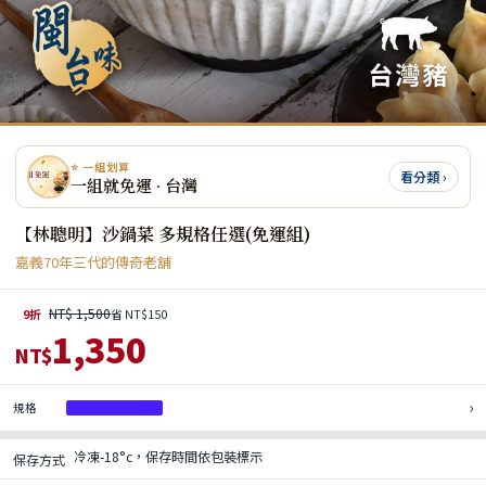
⭐ 一組划算
看分類 ›
一組就免運 · 台灣
【林聰明】沙鍋菜 多規格任選(免運組)
嘉義70年三代的傳奇老舖
NT$ 1,500
9折
省 NT$150
1,350
NT$
›
規格
沙鍋菜1000g*4
冷凍-18°c，保存時間依包裝標示
保存方式