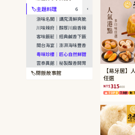
主題料理
6
🏷
浙味名閣｜講究清鮮爽脆
川味辣府｜醇厚川麻香辣
客味飯莊｜經典鹹香下飯
閩台海宴｜澎湃海味豐香
粵味珍樓｜匠心自然鮮甜
雲泰異館｜秘製酸香開胃
【易牙居】
開飯故事館
🏷
任選
315
NT$
400
🔥 TOP 8
7.9折
剩 7