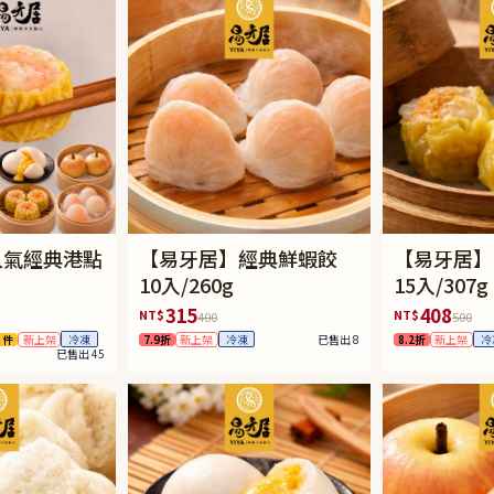
人氣經典港點
【易牙居】經典鮮蝦餃
【易牙居】
10入/260g
15入/307g
315
408
NT$
NT$
400
500
 件
新上架
7.9折
新上架
已售出 8
8.2折
新上架
冷凍
冷凍
冷
已售出 45