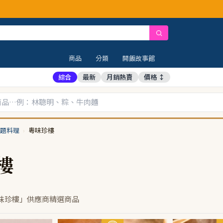
商品
分類
開飯故事館
綜合
最新
月銷熱賣
價格 ↕
題料理
›
粵味珍樓
樓
味珍樓」供應商精選商品