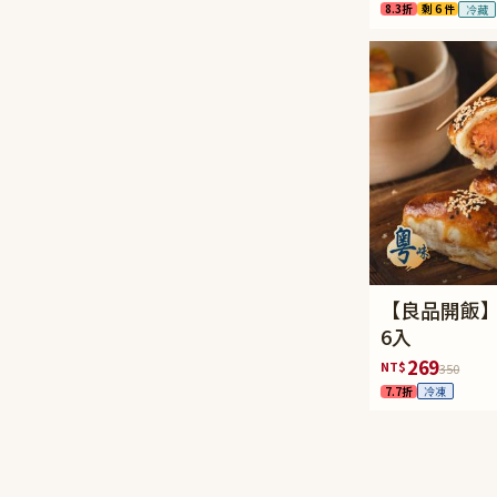
8.3折
剩 6 件
冷藏
【良品開飯
6入
269
NT$
350
7.7折
冷凍