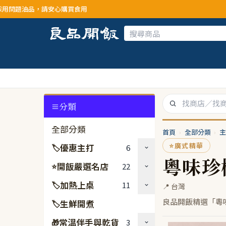
，請安心購買食用
分類
全部分類
首頁
›
全部分類
›
主
⭐
廣式精華
優惠主打
6
🏷
粵味珍
開飯嚴選名店
22
⭐
加熱上桌
11
🏷
📍 台灣
良品開飯精選「粵
生鮮開煮
🏷
常溫伴手與乾貨
3
🎁