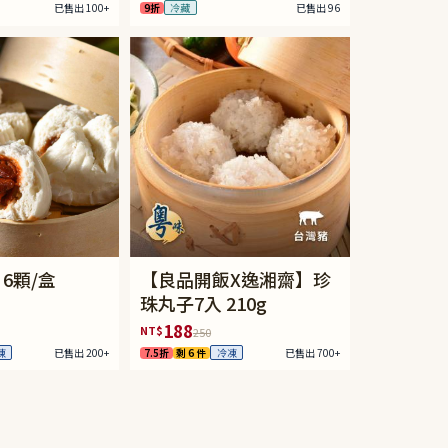
9折
已售出 96
冷藏
已售出 100+
6顆/盒
【良品開飯X逸湘齋】珍
珠丸子7入 210g
188
NT$
250
已售出 200+
7.5折
剩 6 件
已售出 700+
凍
冷凍