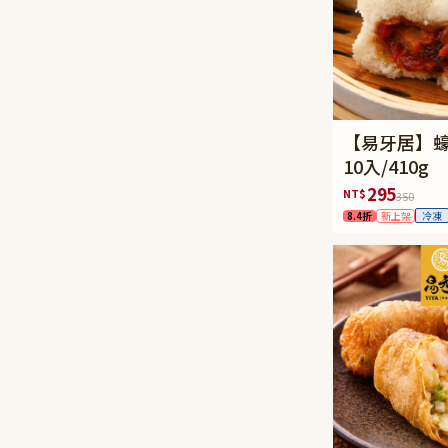
【易牙居】
10入/410g
295
NT$
350
8.4折
新上架
冷凍