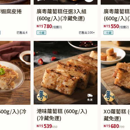
鮮蝦腐皮捲
廣粵蘿蔔糕任選3入組
廣粵蘿蔔糕
(600g/入)(冷藏免運)
(600g/入
780
550
NT$
NT$
(任選3)
(任選2)
已售出 4
已售出 100+
冷藏
冷藏
港味蘿蔔糕 (600g/入)
0g/入)(冷
XO蘿蔔糕 (
(冷藏免運)
藏免運)
539
680
NT$
NT$
650
799