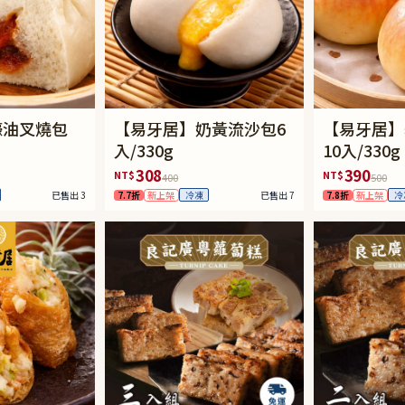
蠔油叉燒包
【易牙居】奶黃流沙包6
【易牙居】
入/330g
10入/330g
308
390
NT$
NT$
400
500
已售出 3
7.7折
新上架
已售出 7
7.8折
新上架
冷凍
冷