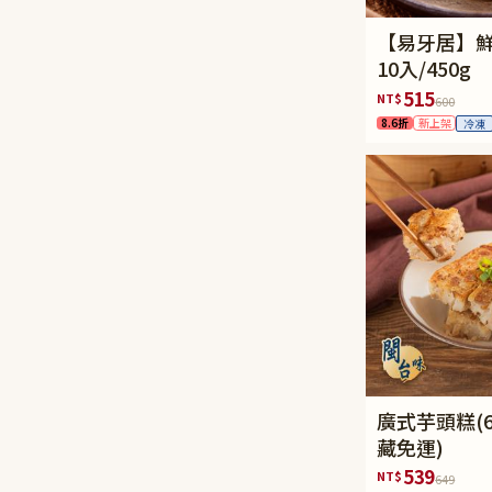
【易牙居】
10入/450g
515
NT$
600
8.6折
新上架
冷凍
廣式芋頭糕(60
藏免運)
539
NT$
649