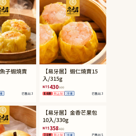
魚子蝦燒賣
【易牙居】蝦仁燒賣15
入/315g
430
NT$
500
已售出 3
8.6折
新上架
已售出 3
凍
冷凍
【易牙居】金香芒果包
10入/330g
358
NT$
480
7.5折
新上架
已售出 5
冷凍