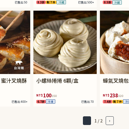
8.3折
剩 7 件
已售出 500+
冷藏
已售出 50
8.5折
冷藏
】蜜汁叉燒酥
小螺絲捲捲 6顆/盒
蠔氣叉燒包 
100
238
NT$
NT$
150
320
已售出 400+
6.7折
已售出 70
7.4折
剩 7 件
冷凍
冷
1 / 2
‹
›