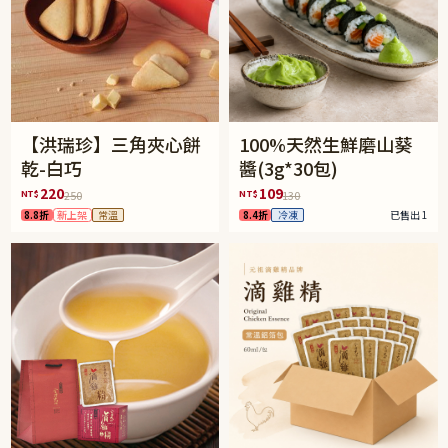
【洪瑞珍】三角夾心餅
100%天然生鮮磨山葵
乾-白巧
醬(3g*30包)
220
109
NT$
NT$
250
130
8.8折
新上架
常溫
8.4折
冷凍
已售出 1