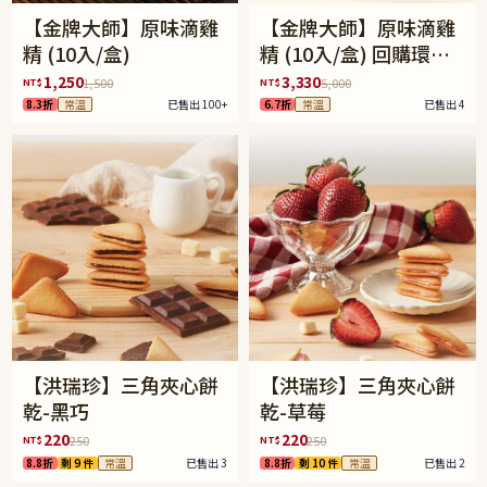
【金牌大師】原味滴雞
【金牌大師】原味滴雞
精 (10入/盒)
精 (10入/盒) 回購環保
箱
1,250
3,330
NT$
NT$
1,500
5,000
8.3折
常溫
已售出 100+
6.7折
常溫
已售出 4
【洪瑞珍】三角夾心餅
【洪瑞珍】三角夾心餅
乾-黑巧
乾-草莓
220
220
NT$
NT$
250
250
8.8折
剩 9 件
常溫
已售出 3
8.8折
剩 10 件
常溫
已售出 2