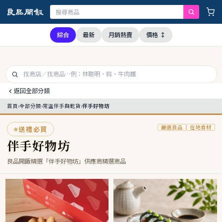
證，本公司全品項與上游供應商均未採用問題油品，請安心購買食用
綜合
最新
月銷熱賣
價格 ↕
返回全部分類
首頁
›
全部分類
›
常溫伴手與乾貨
›
伴手好物坊
嚴選良品
在地食材
⭐
送禮必買
伴手好物坊
良品開飯精選「伴手好物坊」供應商精選商品