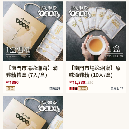
【南門市場逸湘齋】滴
【南門市場逸湘齋】原
雞精禮盒 (7入/盒)
味滴雞精 (10入/盒)
880
1,380
NT$
NT$
1,680
常溫
已售出 8
8.2折
常溫
已售出 47