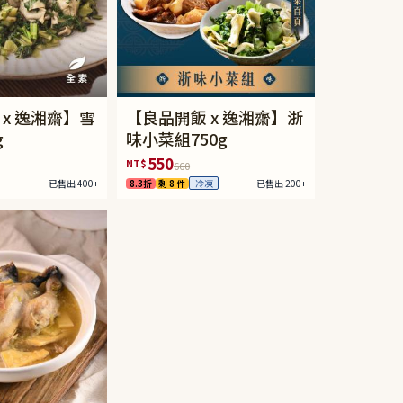
 x 逸湘齋】雪
【良品開飯 x 逸湘齋】浙
g
味小菜組750g
550
NT$
660
已售出 400+
8.3折
剩 8 件
已售出 200+
冷凍