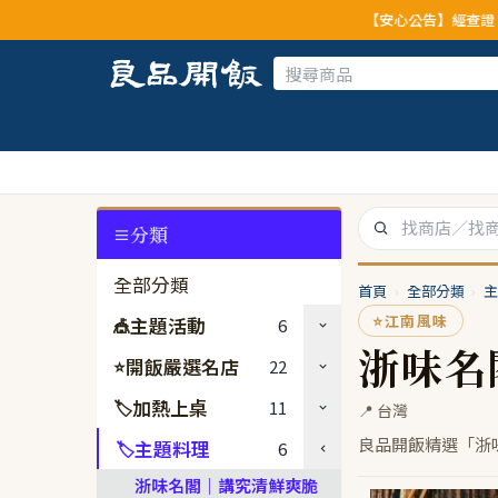
【安心公告】經查證，本公
分類
全部分類
首頁
›
全部分類
›
主
⭐
江南風味
主題活動
6
🎪
浙味名
開飯嚴選名店
22
⭐
加熱上桌
11
🏷
📍 台灣
良品開飯精選「浙
主題料理
6
🏷
浙味名閣｜講究清鮮爽脆