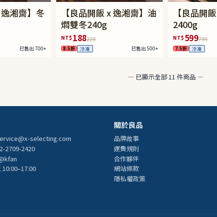
x 逸湘齋】冬
【良品開飯 x 逸湘齋】油
【良品開飯
燜雙冬240g
2400g
188
599
NT$
NT$
220
799
已售出 700+
8.5折
已售出 500+
7.5折
冷凍
冷凍
— 已顯示全部 11 件商品 —
關於良品
ervice@x-selecting.com
品牌故事
-2709-2420
運費規則
@kfan
合作夥伴
0:00–17:00
網站條款
隱私權政策