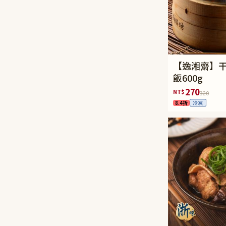
【逸湘齋】
飯600g
270
NT$
320
8.4折
冷凍