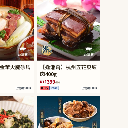
金華火腿砂鍋
【逸湘齋】杭州五花東坡
肉400g
399
NT$
450
已售出 900+
8.9折
已售出 800+
冷凍