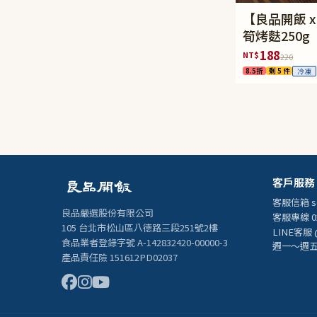
【良品開飯 
筍烤麩250g
188
NT$
220
8.5折
剩 5 件
冷凍
客戶服務
客服信箱
s
良品嚴選股份有限公司
客服專線 02
105 台北市松山區八德路三段251號2樓
LINE客服 
食品業者登錄字號 A-142832420-00000-3
週一～週五 1
產品責任險 151612PD02037