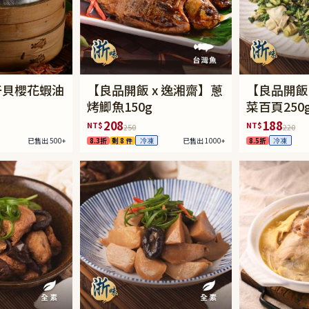
干貝櫻花蝦油
【良品開飯 x 逸湘齋】蔥
【良品開飯
烤鯽魚150g
菜百頁250
208
188
NT$
NT$
250
220
已售出 500+
8.3折
剩 8 件
已售出 1000+
8.5折
冷凍
冷凍