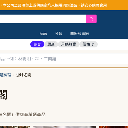
司全品項與上游供應商均未採用問題油品，請安心購買食用
商品
分類
開飯故事館
綜合
最新
月銷熱賣
價格 ↕
題料理
›
浙味名閣
閣
味名閣」供應商精選商品