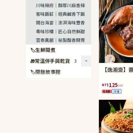
川味辣府｜醇厚川麻香辣
客味飯莊｜經典鹹香下飯
閩台海宴｜澎湃海味豐香
粵味珍樓｜匠心自然鮮甜
雲泰異館｜秘製酸香開胃
生鮮開煮
🏷
常溫伴手與乾貨
3
🎁
【逸湘齋】醬雞
開飯故事館
🏷
125
NT$
189
6.6折
冷凍