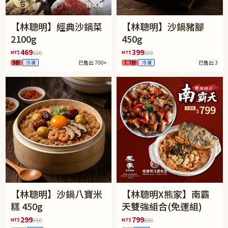
【林聰明】經典沙鍋菜
【林聰明】沙鍋豬腳
2100g
450g
469
399
NT$
NT$
520
520
9折
冷凍
已售出 700+
7.7折
冷凍
已售出 3
【林聰明】沙鍋八寶米
【林聰明X熊家】南霸
糕 450g
天雙強組合(免運組)
299
799
NT$
NT$
350
888