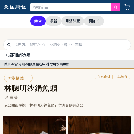
證，本公司全品項與上游供應商均未採用問題油品，請安心購買食用
綜合
最新
月銷熱賣
價格 ↕
返回全部分類
首頁
›
全部分類
›
開飯嚴選名店
›
林聰明沙鍋魚頭
在地食材
古法製作
⭐
沙鍋第一
林聰明沙鍋魚頭
📍 臺灣
良品開飯精選「林聰明沙鍋魚頭」供應商精選商品