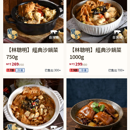
【林聰明】經典沙鍋菜
【林聰明】經典沙鍋菜
750g
1000g
269
299
NT$
NT$
350
380
7.7折
冷凍
已售出 300+
7.9折
冷凍
已售出 700+