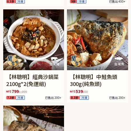
8.5折
冷凍
9折
冷凍
已售出 400+
【林聰明】經典沙鍋菜
【林聰明】中鮭魚頭
2100g*2(免運組)
300g(純魚頭)
799
539
NT$
NT$
1,099
650
7.3折
冷凍
已售出 200+
8.3折
冷凍
已售出 200+