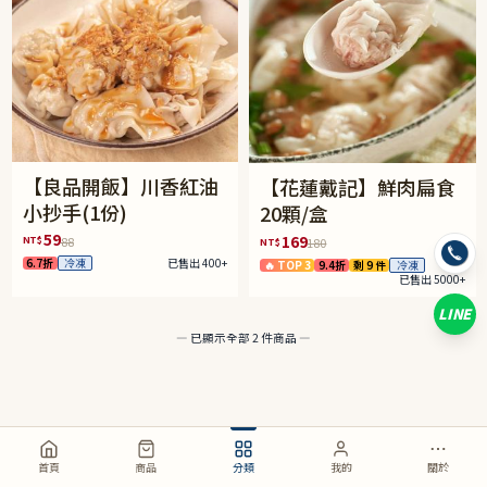
【良品開飯】川香紅油
【花蓮戴記】鮮肉扁食
小抄手(1份)
20顆/盒
59
169
NT$
88
NT$
180
6.7折
冷凍
已售出 400+
🔥 TOP 3
9.4折
剩 9 件
冷凍
已售出 5000+
LINE
— 已顯示全部 2 件商品 —
首頁
商品
分類
我的
關於