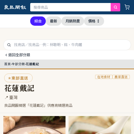
經查證，本公司全品項與上游供應商均未採用問題油品，請安心購買食用
綜合
最新
月銷熱賣
價格 ↕
返回全部分類
首頁
›
全部分類
›
花蓮戴記
在地食材
農家直送
⭐
東部直送
花蓮戴記
📍 臺灣
良品開飯精選「花蓮戴記」供應商精選商品