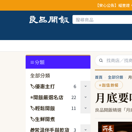
【安心公告】經查證，本
分類
全部分類
首頁
›
全部分類
›
月
⭐
超值飽餐
優惠主打
6
🏷
月底要
開飯嚴選名店
22
⭐
輕鬆開飯
11
🏷
良品開飯精選「月
生鮮開煮
🏷
常溫伴手與乾貨
3
🎁