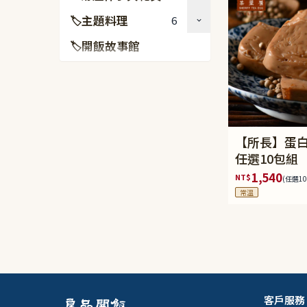
主題料理
6
🏷
開飯故事館
🏷
【所長】蛋白
任選10包組
1,540
NT$
(任選10
常溫
客戶服務