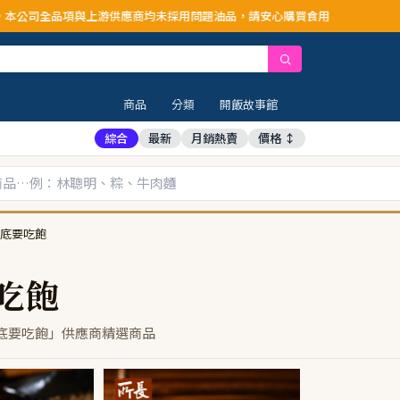
公司全品項與上游供應商均未採用問題油品，請安心購買食用
商品
分類
開飯故事館
綜合
最新
月銷熱賣
價格 ↕
底要吃飽
吃飽
底要吃飽」供應商精選商品