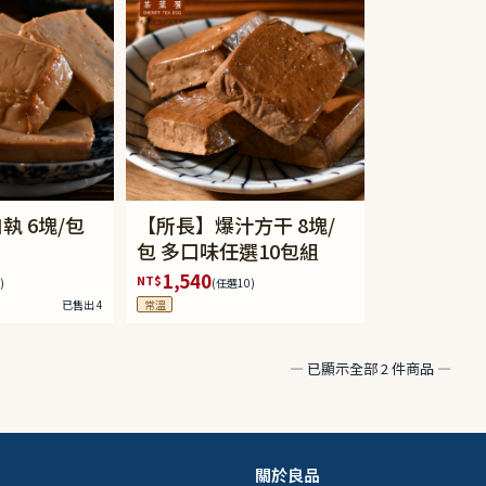
執 6塊/包
【所長】爆汁方干 8塊/
包 多口味任選10包組
1,540
NT$
)
(任選10)
已售出 4
常溫
— 已顯示全部 2 件商品 —
關於良品