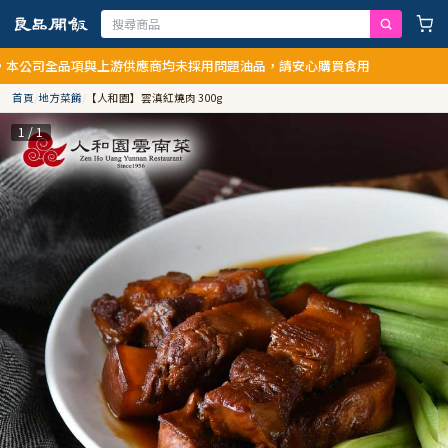
品項與上游供應商均未採用問題油品，請安心購買食用
首頁
/
地方菜餚
/
【人和園】雲滇紅燒肉 300g
1 / 1