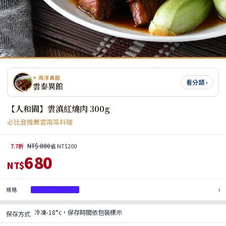
⭐ 南洋異館
看分類 ›
雲泰異館
【人和園】雲滇紅燒肉 300g
必比登推薦雲南菜料理
NT$ 880
7.7折
省 NT$200
680
NT$
›
規格
雲滇紅燒肉 300g
冷凍-18°c，保存時間依包裝標示
保存方式