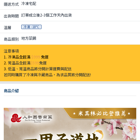
冷凍宅配
運送方式
訂單成立後2-3個工作天內出貨
出貨時間
冷凍 -18°C
溫層
地方菜餚
商品類別
注意事項
1. 冷凍品全館滿
$999
免運
2.
常溫品全館滿
$599
免運
3.
低溫、常溫商品將分開計算運費與配送
若同時購買了冷凍與冷藏商品，為求品質將分開配送!
商品介紹