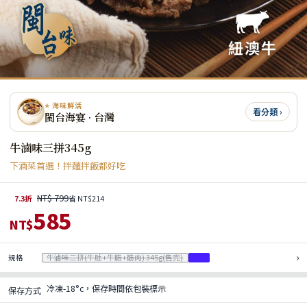
⭐ 海味鮮活
看分類 ›
閩台海宴 · 台灣
牛滷味三拼345g
下酒菜首選！拌麵拌飯都好吃
NT$ 799
7.3折
省 NT$214
585
NT$
›
規格
牛滷味三拼(牛肚+牛筋+筋肉) 345g(售完)
2份
冷凍-18°c，保存時間依包裝標示
保存方式