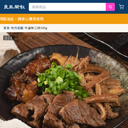
題油品，請安心購買食用
首頁
/
地方菜餚
/
牛滷味三拼345g
1 / 1