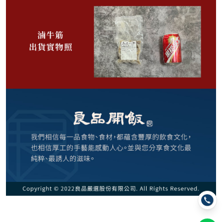
585
NT$
NT$ 799
7.3折
剩
28
件
規格
牛滷味三拼(牛肚+牛筋+筋肉) 345g (售完)
2份