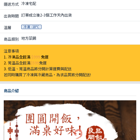
冷凍宅配
運送方式
訂單成立後2-3個工作天內出貨
出貨時間
冷凍 -18°C
溫層
地方菜餚
商品類別
注意事項
1. 冷凍品全館滿
$999
免運
2.
常溫品全館滿
$599
免運
3.
低溫、常溫商品將分開計算運費與配送
若同時購買了冷凍與冷藏商品，為求品質將分開配送!
商品介紹