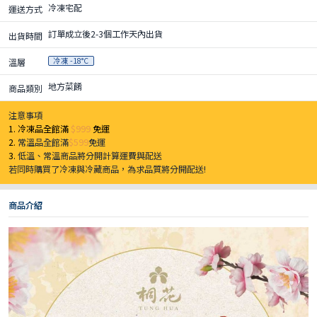
冷凍宅配
運送方式
訂單成立後2-3個工作天內出貨
出貨時間
冷凍 -18°C
溫層
地方菜餚
商品類別
注意事項
1. 冷凍品全館滿
$999
免運
2.
常溫品全館滿
$599
免運
3.
低溫、常溫商品將分開計算運費與配送
若同時購買了冷凍與冷藏商品，為求品質將分開配送!
商品介紹