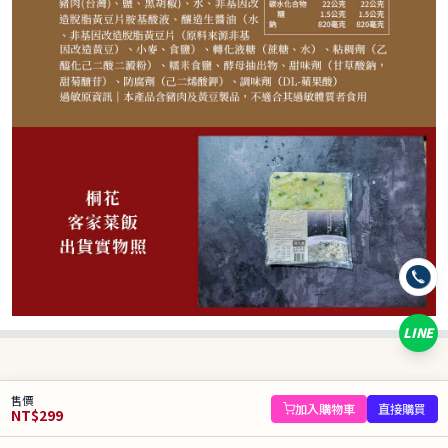
299
NT$
NT$ 590
5.1折
剩
20
件
規格
【桐花】客家菜飯 1000g
LINE
數量
−
+
售價
庫存 20 件
加入購物車
直接購買
NT$
299