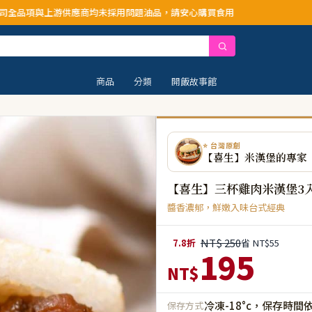
均未採用問題油品，請安心購買食用
商品
分類
開飯故事館
⭐ 台灣原創
【喜生】米漢堡的專家
【喜生】三杯雞肉米漢堡3
醬香濃郁，鮮嫩入味台式經典
NT$ 250
7.8折
省 NT$55
195
NT$
冷凍-18°c，保存時間
保存方式