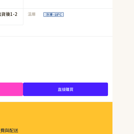
貨後1-2
溫層
冷凍 -18°C
直接購買
運費與配送