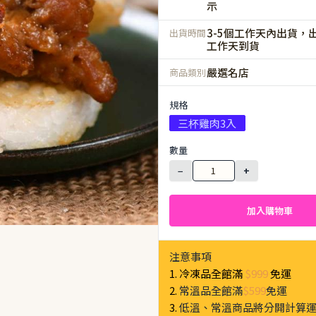
示
3-5個工作天內出貨，出
出貨時間
工作天到貨
嚴選名店
商品類別
規格
三杯雞肉3入
數量
−
+
加入購物車
注意事項
1. 冷凍品全館滿
$999
免運
2.
常溫品全館滿
$599
免運
3.
低溫、常溫商品將分開計算