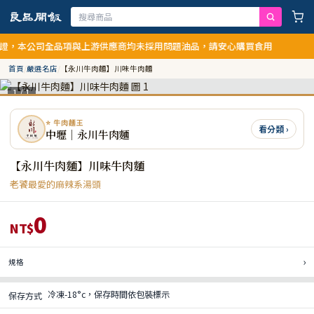
，本公司全品項與上游供應商均未採用問題油品，請安心購買食用
首頁
/
嚴選名店
/
【永川牛肉麵】川味牛肉麵
1 / 1
⭐ 牛肉麵王
看分類 ›
中壢｜永川牛肉麵
【永川牛肉麵】川味牛肉麵
老饕最愛的麻辣系湯頭
0
NT$
›
規格
冷凍-18°c，保存時間依包裝標示
保存方式