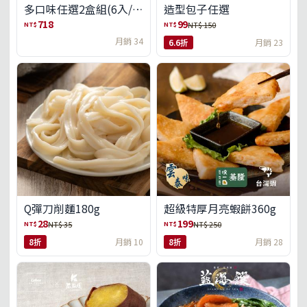
多口味任選2盒組(6入/
造型包子任選
盒)(免運)
718
99
NT$
NT$
NT$ 150
月銷 34
6.6折
月銷 23
Q彈刀削麵180g
超級特厚月亮蝦餅360g
28
199
NT$
NT$
NT$ 35
NT$ 250
8折
月銷 10
8折
月銷 28