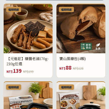
檔期精選
檔期精選
【元進莊】糖醬老滷170g-
寶山黑糖包(4顆)
210g任選
88
NT$
NT$128
139
NT$
NT$199
檔期精選
檔期精選