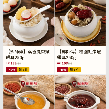
【鄧師傅】荔香鳳梨燉
【鄧師傅】桂圓紅棗燉
銀耳250g
銀耳250g
198
198
NT$
NT$
388
388
-49%
剩 1 件
-49%
剩 1 件