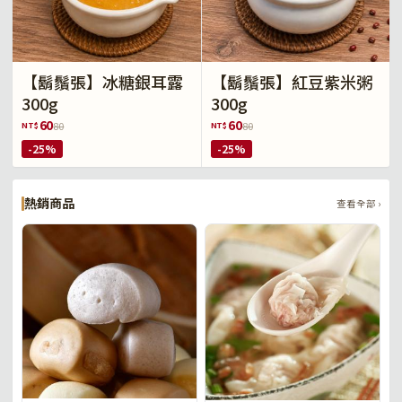
【鬍鬚張】冰糖銀耳露
【鬍鬚張】紅豆紫米粥
300g
300g
60
60
NT$
NT$
80
80
-25%
-25%
熱銷商品
查看全部 ›