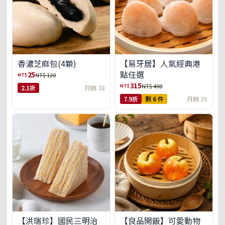
【易牙居】人氣經典港
香濃芝麻包(4顆)
點任選
25
NT$
NT$ 120
315
NT$
NT$ 400
2.1折
月銷 38
7.9折
剩 6 件
月銷 26
【洪瑞珍】國民三明治
【良品開飯】可愛動物