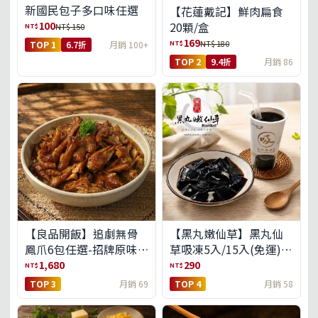
新國民包子多口味任選
【花蓮戴記】鮮肉扁食
100
20顆/盒
NT$
NT$ 150
169
NT$
NT$ 180
TOP 1
6.7折
月銷 100+
TOP 2
9.4折
月銷 86
【良品開飯】追劇無骨
【黑丸嫩仙草】黑丸仙
鳳爪6包任選-招牌原味/
草吸凍5入/15入(免運)
濃濃蒜香/過癮麻辣(免運
(預購中8/14出貨)
1,680
290
NT$
NT$
組)
TOP 3
月銷 69
TOP 4
月銷 58