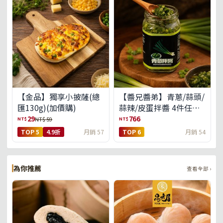
【金品】獨享小披薩(總
【醬兄醬弟】青蔥/蒜頭/
匯130g)(加價購)
蒜辣/皮蛋拌醬 4件任選
(免運組)
29
766
NT$
NT$
NT$ 59
TOP 5
4.9折
月銷 57
TOP 6
月銷 54
為你推薦
查看全部 ›