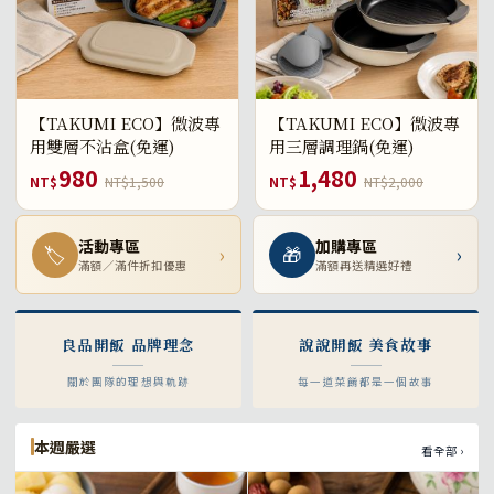
【TAKUMI ECO】微波專
【TAKUMI ECO】微波專
用雙層不沾盒(免運)
用三層調理鍋(免運)
980
1,480
NT$
NT$1,500
NT$
NT$2,000
活動專區
加購專區
🏷
›
🎁
›
滿額／滿件折扣優惠
滿額再送精選好禮
良品開飯 品牌理念
說說開飯 美食故事
關於團隊的理想與軌跡
每一道菜餚都是一個故事
本週嚴選
看全部 ›