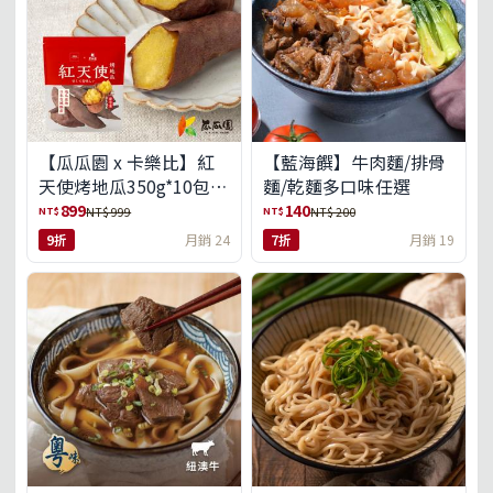
【瓜瓜園 x 卡樂比】紅
【藍海饌】牛肉麵/排骨
天使烤地瓜350g*10包
麵/乾麵多口味任選
(免運組)
899
140
NT$
NT$
NT$ 999
NT$ 200
9折
月銷 24
7折
月銷 19