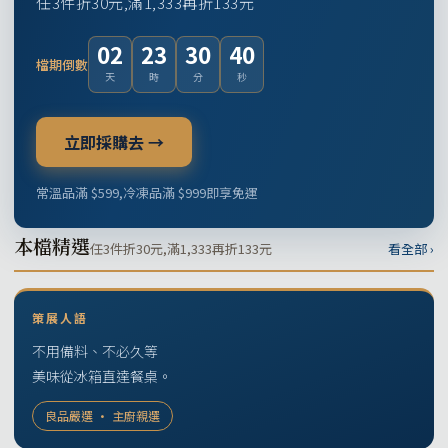
任3件折30元,滿1,333再折133元
02
23
30
39
檔期倒數
天
時
分
秒
立即採購去 →
常溫品滿 $599,冷凍品滿 $999即享免運
本檔精選
任3件折30元,滿1,333再折133元
看全部 ›
策展人語
不用備料、不必久等
美味從冰箱直達餐桌。
良品嚴選 · 主廚親選