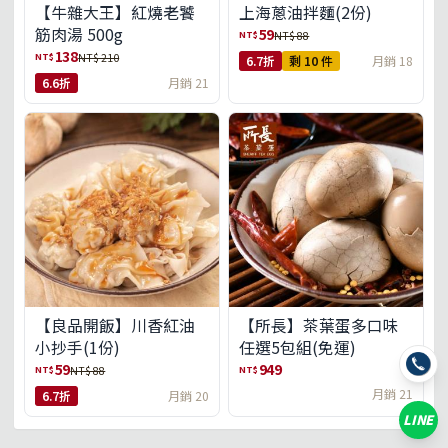
【牛雜大王】紅燒老饕
上海蔥油拌麵(2份)
筋肉湯 500g
59
NT$
NT$ 88
138
NT$
NT$ 210
6.7折
剩 10 件
月銷 18
6.6折
月銷 21
【良品開飯】川香紅油
【所長】茶葉蛋多口味
小抄手(1份)
任選5包組(免運)
59
949
NT$
NT$
NT$ 88
月銷 21
6.7折
月銷 20
LINE