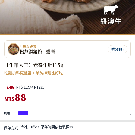
⭐ 暖心好湯
看分類 ›
慢熬湯麵館 · 臺灣
【牛雜大王】老饕牛肚115g
吃麵加料更豐富，單純拌麵也好吃
NT$ 119
7.4折
省 NT$31
88
NT$
›
規格
1包
冷凍-18°c，保存時間依包裝標示
保存方式