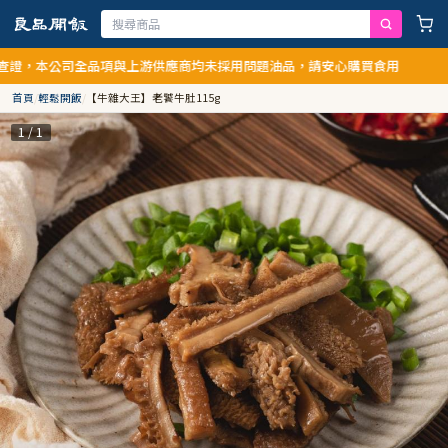
證，本公司全品項與上游供應商均未採用問題油品，請安心購買食用
首頁
/
輕鬆開飯
/
【牛雜大王】老饕牛肚115g
1 / 1