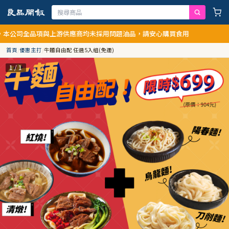
全品項與上游供應商均未採用問題油品，請安心購買食用
首頁
/
優惠主打
/
牛麵自由配 任選5入組(免運)
1 / 1