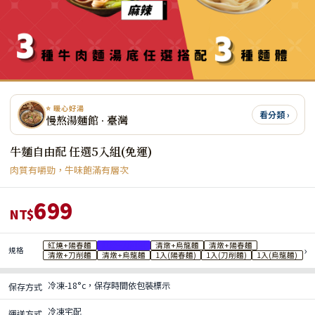
⭐ 暖心好湯
看分類 ›
慢熬湯麵館 · 臺灣
牛麵自由配 任選5入組(免運)
肉質有嚼勁，牛味飽滿有層次
699
NT$
紅燒+陽春麵
紅燒+刀削麵
清燉+烏龍麵
清燉+陽春麵
›
規格
清燉+刀削麵
清燉+烏龍麵
1入(陽春麵)
1入(刀削麵)
1入(烏龍麵)
冷凍-18°c，保存時間依包裝標示
保存方式
冷凍宅配
運送方式