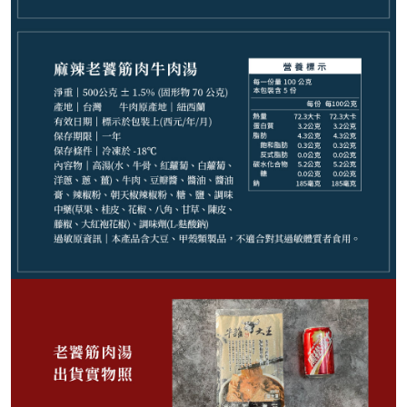
請選購商品（任選 5 件）
−
+
紅燒+陽春麵*1
−
+
紅燒+刀削麵*1
−
+
清燉+烏龍麵*1
−
+
清燉+陽春麵*1
−
+
清燉+刀削麵*1