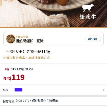
⭐ 暖心好湯
看分類 ›
慢熬湯麵館 · 臺灣
【牛雜大王】老饕牛筋115g
吃麵加料更豐富，單純拌麵也好吃
NT$ 149
8折
省 NT$30
119
NT$
›
規格
1包
冷凍-18°c，保存時間依包裝標示
保存方式