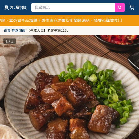
，本公司全品項與上游供應商均未採用問題油品，請安心購買食用
首頁
/
輕鬆開飯
/
【牛雜大王】老饕牛筋115g
1 / 1