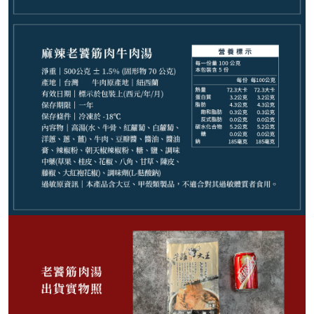
請選購商品（任選 5 件）
−
+
紅燒+陽春麵*1
−
+
紅燒+刀削麵*1
−
+
清燉+烏龍麵*1
−
+
清燉+陽春麵*1
−
+
清燉+刀削麵*1