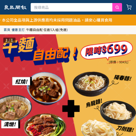
全品項與上游供應商均未採用問題油品，請安心購買食用
首頁
/
優惠主打
/
牛麵自由配 任選5入組(免運)
1 / 1