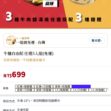
⭐ 一組划算
看分類 ›
一組就免運 · 台灣
牛麵自由配 任選5入組(免運)
肉質有嚼勁，牛味飽滿有層次
699
NT$
紅燒+陽春麵
紅燒+刀削麵
清燉+烏龍麵
清燉+陽春麵
›
規格
清燉+刀削麵
清燉+烏龍麵
1入(陽春麵)
1入(刀削麵)
1入(烏龍麵)
冷凍-18°c，保存時間依包裝標示
保存方式
冷凍宅配
運送方式