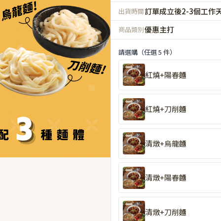
訂單成立後2-3個工作
出貨時間
優惠主打
商品類別
請選購（任選 5 件）
紅燒+陽春麵
紅燒+刀削麵
清燉+烏龍麵
清燉+陽春麵
清燉+刀削麵