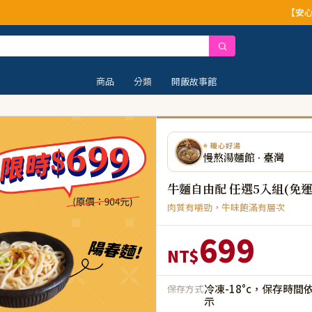
【安心公告】經查證，本公
商品
分類
開飯故事館
⭐ 暖心好湯
慢熬湯麵館 · 臺灣
牛麵自由配 任選5入組(免運
肉質有嚼勁，牛味飽滿有層次
699
NT$
冷凍-18°c，保存時間
保存方式
示