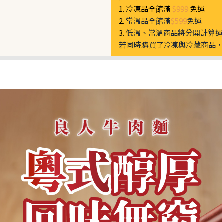
1. 冷凍品全館滿
$999
免運
2.
常溫品全館滿
$599
免運
3.
低溫、常溫商品將分開計算
若同時購買了冷凍與冷藏商品，