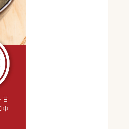
699
NT$
請選購商品（任選 5 件）
−
+
紅燒+陽春麵*1