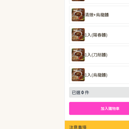
清燉+烏龍麵
1入(陽春麵)
1入(刀削麵)
1入(烏龍麵)
已選
0
件
加入購物車
注意事項