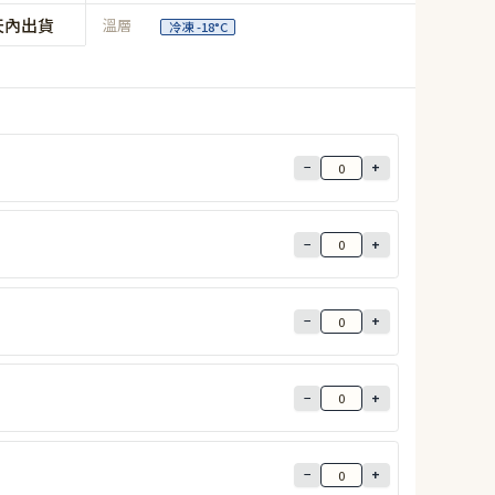
天內出貨
溫層
冷凍 -18°C
−
+
−
+
−
+
−
+
−
+