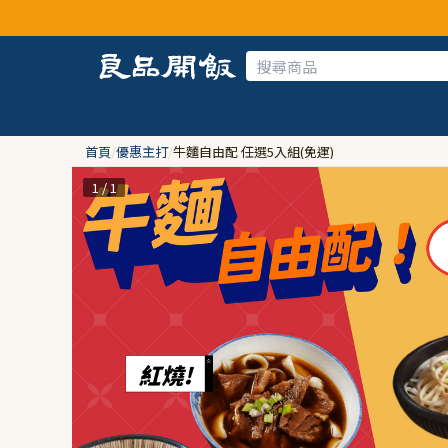
首頁
/
優惠主打
/
牛麵自由配 任選5入組(免運)
1 / 1