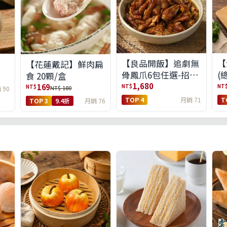
【良品開飯】追劇無
【
【花蓮戴記】鮮肉扁
骨鳳爪6包任選-招牌
(
食 20顆/盒
原味/濃濃蒜香/過癮
1,680
169
NT$
NT
NT$
NT$ 180
 90
麻辣(免運組)
TOP 4
月銷 71
T
TOP 3
9.4折
月銷 76