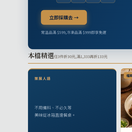
立即採購去 →
常溫品滿 $599,冷凍品滿 $999即享免運
本檔精選
任3件折30元,滿1,333再折133元
檔
策展人語
不用備料、不必久等
美味從冰箱直達餐桌。