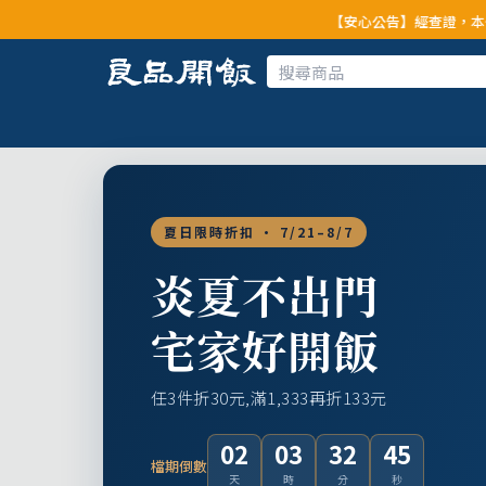
【安心公告】經查證，本公司全品項與上游
夏日限時折扣 · 7/21–8/7
炎夏不出門
宅家好開飯
任3件折30元,滿1,333再折133元
02
03
32
43
檔期倒數
天
時
分
秒