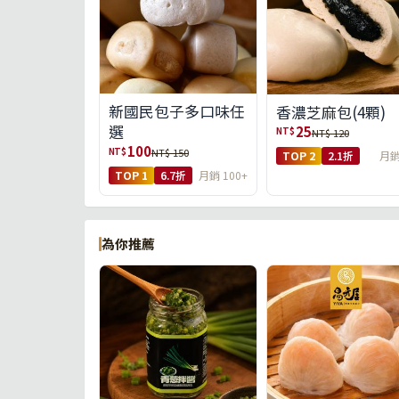
新國民包子多口味任
香濃芝麻包(4顆)
選
25
NT$
NT$ 120
100
NT$
NT$ 150
TOP 2
2.1折
月銷
TOP 1
6.7折
月銷 100+
為你推薦