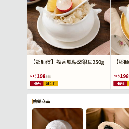
【鄧師傅】荔香鳳梨燉銀耳250g
【鄧師
198
198
NT$
NT$
388
-49%
剩 1 件
-49%
熱銷商品