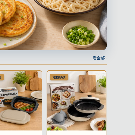
看全部 ›
選
檔期精選