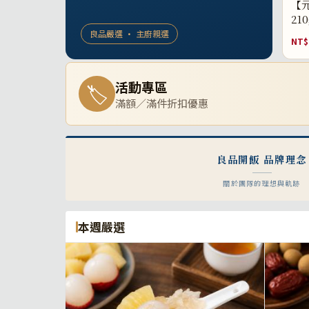
【元
21
良品嚴選 · 主廚親選
NT$
活動專區
🏷
滿額／滿件折扣優惠
良品開飯 品牌理念
關於團隊的理想與軌跡
本週嚴選