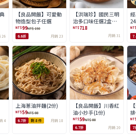
典
【良品開飯】可愛動
【洪瑞珍】國民三明
經
物造型包子任選
治多口味任選2盒組
24
(6入/盒)(免運)
99
718
NT$
NT$
NT
NT$ 150
月銷 31
 26
6.6折
月銷 23
7
上海蔥油拌麵(2份)
【良品開飯】川香紅
【
油小抄手(1份)
排
59
NT$
NT$ 88
任
59
NT$
NT
NT$ 88
銷 4
6.7折
剩 8 件
月銷 18
6.7折
月銷 20
7