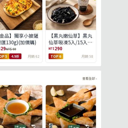
金品】獨享小披薩
【黑丸嫩仙草】黑丸
總匯130g)(加價購)
仙草吸凍5入/15入
(免運)(預購中8/14出
29
290
$
NT$
NT$ 59
貨)
OP 5
4.9折
月銷 62
TOP 6
月銷 58
查看全部 ›