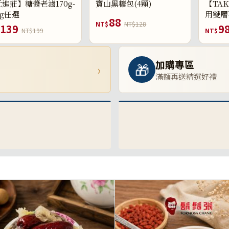
進莊】糖醬老滷170g-
寶山黑糖包(4顆)
【TAK
0g任選
用雙層
88
NT$
NT$128
139
9
NT$199
NT$
加購專區
🎁
›
滿額再送精選好禮