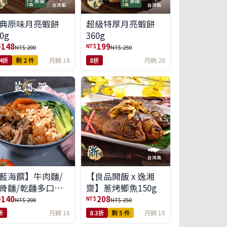
典原味月亮蝦餅
超級特厚月亮蝦餅
0g
360g
148
199
$
NT$
NT$ 200
NT$ 250
.4折
剩 2 件
月銷 18
8折
月銷 28
藍海饌】牛肉麵/
【良品開飯 x 逸湘
骨麵/乾麵多口味
齋】蔥烤鯽魚150g
選
140
208
$
NT$
NT$ 200
NT$ 250
折
月銷 16
8.3折
剩 5 件
月銷 18