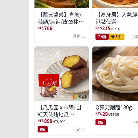
【醬兄醬弟】青蔥/
【易牙居】人氣經
蒜頭/蒜辣/皮蛋拌醬
港點任選
4件任選(免運組)
766
315
NT$
NT$
NT$ 400
月銷 53
7.9折
剩 5 件
月銷
【瓜瓜園 x 卡樂比】
Q彈刀削麵180g
紅天使烤地瓜
28
NT$
NT$ 35
350g*10包(免運組)
899
NT$
NT$ 999
8折
月
9折
月銷 24