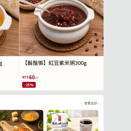
g
【鬍鬚張】紅豆紫米粥300g
60
NT$
80
-25%
查看全部 ›