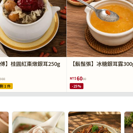
傅】桂圓紅棗燉銀耳250g
【鬍鬚張】冰糖銀耳露300
60
NT$
388
80
剩 1 件
-25%