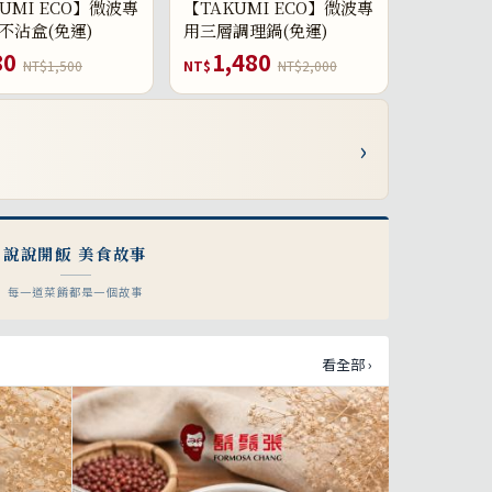
UMI ECO】微波專
【TAKUMI ECO】微波專
不沾盒(免運)
用三層調理鍋(免運)
80
1,480
NT$1,500
NT$
NT$2,000
›
說說開飯 美食故事
每一道菜餚都是一個故事
看全部 ›