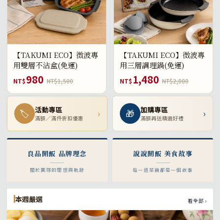
【TAKUMI ECO】微波專
【TAKUMI ECO】微波專
用雙層不沾盒(免運)
用三層調理鍋(免運)
980
1,480
NT$
NT$1,500
NT$
NT$2,000
活動專區
加購專區
🏷
›
🎁
›
滿額／滿件折扣優惠
滿額再送精選好禮
良品開飯 品牌理念
說說開飯 美食故事
關於團隊的理想與軌跡
每一道菜餚都是一個故事
本週嚴選
看全部 ›