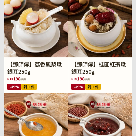
【鄧師傅】荔香鳳梨燉
【鄧師傅】桂圓紅棗燉
銀耳250g
銀耳250g
198
198
NT$
NT$
388
388
-49%
剩 1 件
-49%
剩 1 件