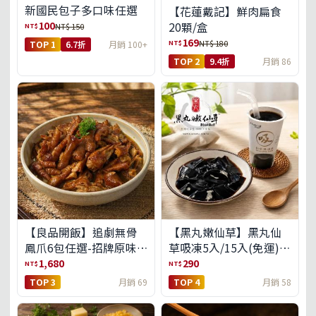
新國民包子多口味任選
【花蓮戴記】鮮肉扁食
100
20顆/盒
NT$
NT$ 150
169
NT$
NT$ 180
TOP 1
6.7折
月銷 100+
TOP 2
9.4折
月銷 86
【良品開飯】追劇無骨
【黑丸嫩仙草】黑丸仙
鳳爪6包任選-招牌原味/
草吸凍5入/15入(免運)
濃濃蒜香/過癮麻辣(免運
(預購中8/14出貨)
1,680
290
NT$
NT$
組)
TOP 3
月銷 69
TOP 4
月銷 58