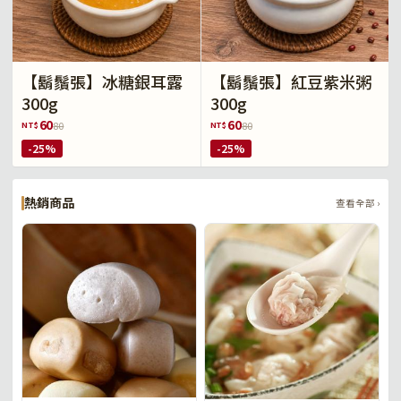
【鬍鬚張】冰糖銀耳露
【鬍鬚張】紅豆紫米粥
300g
300g
60
60
NT$
NT$
80
80
-25%
-25%
熱銷商品
查看全部 ›