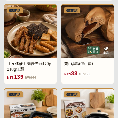
檔期精選
檔期精選
【元進莊】糖醬老滷170g-
寶山黑糖包(4顆)
210g任選
88
NT$
NT$128
139
NT$
NT$199
檔期精選
檔期精選