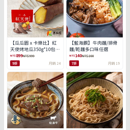
【瓜瓜園 x 卡樂比】紅
【藍海饌】牛肉麵/排骨
天使烤地瓜350g*10包
麵/乾麵多口味任選
(免運組)
899
140
NT$
NT$
NT$ 999
NT$ 200
9折
月銷 24
7折
月銷 19