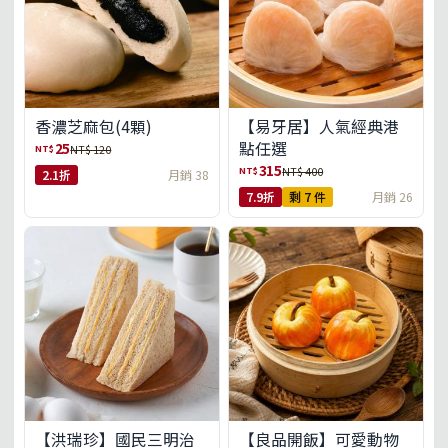
【易牙居】人氣經典港
香濃芝麻包(4顆)
點任選
25
NT$
NT$ 120
315
NT$
NT$ 400
2.1折
月銷 38
7.9折
剩 7 件
月銷 26
【洪瑞珍】國民三明治
【良品開飯】可愛動物