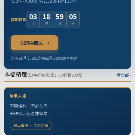
任3件折30元,滿1,333再折133元
03
18
59
04
檔期倒數
天
時
分
秒
立即採購去 →
常溫品滿 $599,冷凍品滿 $999即享免運
本檔精選
任3件折30元,滿1,333再折133元
看全部 ›
策展人語
不用備料、不必久等
美味從冰箱直達餐桌。
良品嚴選 · 主廚親選