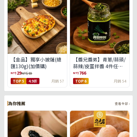
【金品】獨享小披薩(總
【醬兄醬弟】青蔥/蒜頭/
匯130g)(加價購)
蒜辣/皮蛋拌醬 4件任選
(免運組)
29
766
NT$
NT$
NT$ 59
TOP 5
4.9折
月銷 57
TOP 6
月銷 54
為你推薦
查看全部 ›