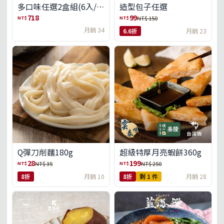
多口味任選2盒組(6入/
造型包子任選
盒)(免運)
718
99
NT$
NT$
NT$ 150
月銷 34
6.6折
月銷 23
Q彈刀削麵180g
超級特厚月亮蝦餅360g
28
199
NT$
NT$
NT$ 35
NT$ 250
8折
月銷 10
8折
剩 1 件
月銷 28