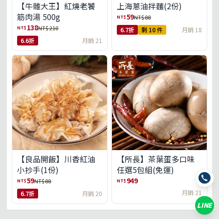
【牛雜大王】紅燒老饕
上海蔥油拌麵(2份)
筋肉湯 500g
59
NT$
NT$ 88
138
NT$
NT$ 210
6.7折
剩 10 件
月銷 18
6.6折
月銷 21
【良品開飯】川香紅油
【所長】茶葉蛋多口味
小抄手(1份)
任選5包組(免運)
59
949
NT$
NT$
NT$ 88
月銷 21
6.7折
月銷 20
LINE