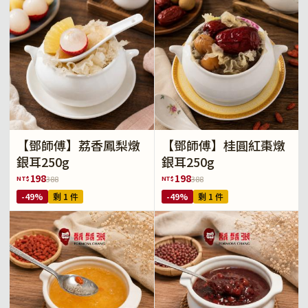
【鄧師傅】荔香鳳梨燉
【鄧師傅】桂圓紅棗燉
銀耳250g
銀耳250g
198
198
NT$
NT$
388
388
-49%
剩 1 件
-49%
剩 1 件