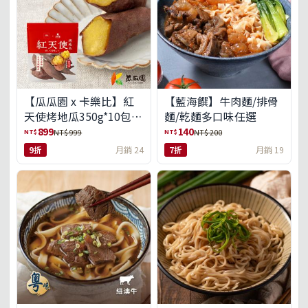
【瓜瓜園 x 卡樂比】紅
【藍海饌】牛肉麵/排骨
天使烤地瓜350g*10包
麵/乾麵多口味任選
(免運組)
899
140
NT$
NT$
NT$ 999
NT$ 200
9折
月銷 24
7折
月銷 19