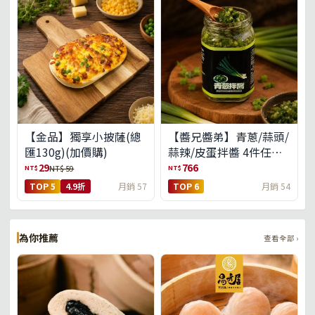
【金品】獨享小披薩(總
【醬兄醬弟】青蔥/蒜頭/
匯130g)(加價購)
蒜辣/皮蛋拌醬 4件任選
(免運組)
29
766
NT$
NT$
NT$ 59
TOP 5
4.9折
月銷 57
TOP 6
月銷 54
為你推薦
查看全部 ›