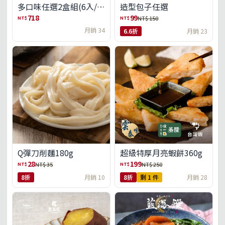
多口味任選2盒組(6入/
造型包子任選
盒)(免運)
718
99
NT$
NT$
NT$ 150
月銷 34
6.6折
月銷 23
Q彈刀削麵180g
超級特厚月亮蝦餅360g
28
199
NT$
NT$
NT$ 35
NT$ 250
8折
月銷 10
8折
剩 1 件
月銷 28