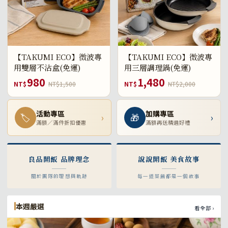
【TAKUMI ECO】微波專
【TAKUMI ECO】微波專
用雙層不沾盒(免運)
用三層調理鍋(免運)
980
1,480
NT$
NT$1,500
NT$
NT$2,000
活動專區
加購專區
🏷
›
🎁
›
滿額／滿件折扣優惠
滿額再送精選好禮
良品開飯 品牌理念
說說開飯 美食故事
關於團隊的理想與軌跡
每一道菜餚都是一個故事
本週嚴選
看全部 ›