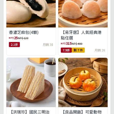
【易牙居】人氣經典港
香濃芝麻包(4顆)
點任選
25
NT$
NT$ 120
315
NT$
NT$ 400
2.1折
月銷 38
7.9折
剩 7 件
月銷 26
【洪瑞珍】國民三明治
【良品開飯】可愛動物