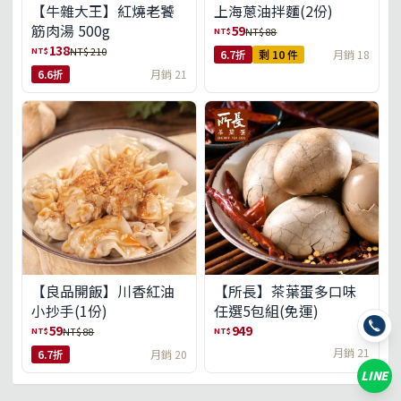
【牛雜大王】紅燒老饕
上海蔥油拌麵(2份)
筋肉湯 500g
59
NT$
NT$ 88
138
NT$
NT$ 210
6.7折
剩 10 件
月銷 18
6.6折
月銷 21
【良品開飯】川香紅油
【所長】茶葉蛋多口味
小抄手(1份)
任選5包組(免運)
59
949
NT$
NT$
NT$ 88
月銷 21
6.7折
月銷 20
LINE