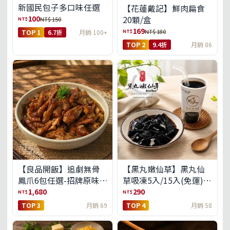
新國民包子多口味任選
【花蓮戴記】鮮肉扁食
100
20顆/盒
NT$
NT$ 150
169
NT$
NT$ 180
TOP 1
6.7折
月銷 100+
TOP 2
9.4折
月銷 86
【良品開飯】追劇無骨
【黑丸嫩仙草】黑丸仙
鳳爪6包任選-招牌原味/
草吸凍5入/15入(免運)
濃濃蒜香/過癮麻辣(免運
(預購中8/14出貨)
1,680
290
NT$
NT$
組)
TOP 3
月銷 69
TOP 4
月銷 58