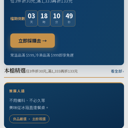
任3件折30元,滿1,333再折133元
03
18
10
48
檔期倒數
天
時
分
秒
立即採購去 →
常溫品滿 $599,冷凍品滿 $999即享免運
本檔精選
任3件折30元,滿1,333再折133元
看全部 ›
策展人語
不用備料、不必久等
美味從冰箱直達餐桌。
良品嚴選 · 主廚親選