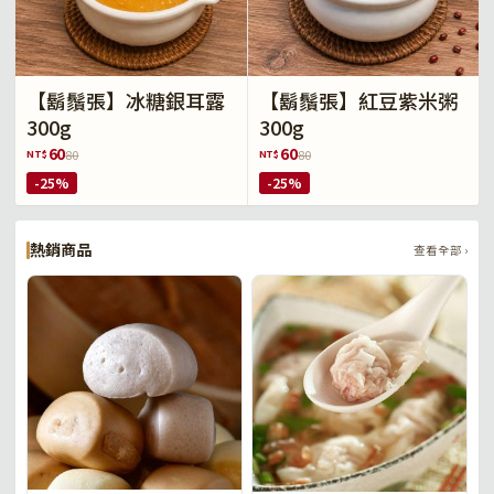
【鬍鬚張】冰糖銀耳露
【鬍鬚張】紅豆紫米粥
300g
300g
60
60
NT$
NT$
80
80
-25%
-25%
熱銷商品
查看全部 ›